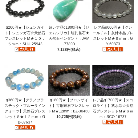
g260円★【シュンガイ
超レア品g1800円★【ジ
レア品g600円★【グレ
ト】シュンガ石☆天然石
ェムシリカ】珪孔雀石★
ールチル】灰針水晶ブレ
ブレスレットＭ★１０．
天然石ペンダント：JAM
スレットＭ★９ｍｍ：G
５ｍｍ：SHU-25943
-77890
Y-60873
7,128円(税込)
g360円★【グラノブラ
g180円★【ブロンザイ
レア品g1700円★【スコ
スチック・ブルーライン
ト】古銅輝石ブレスレッ
ロライト】紫水晶☆天然
クォーツ】天然石ブレス
トM★12mm：BZ-30460
石ブレスレットＭ★６ｍ
レットＳ★１２ｍｍ：G
10,725円(税込)
ｍ：SCO-16737
B-37637