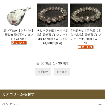
超レア品★【シナバー】
★ヒマラヤ産【水入り水
2か所★ヒマラヤ産【水
辰砂★天然石ペンダン
晶】天然石ブレスレット
入り水晶】天然石ブレス
ト：CI-68581
M★12.5mm：W-19740
レットM★12mm：W-19
41,888円(税込)
733
30
1
30
全
商品
-
表示
< Prev
Next >
カテゴリーから探す
ペンダント