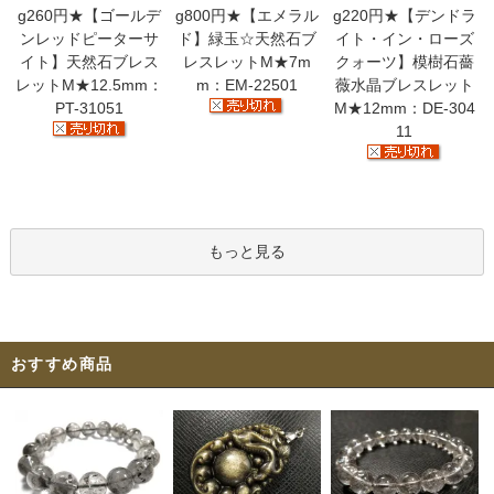
g260円★【ゴールデ
g800円★【エメラル
g220円★【デンドラ
ンレッドピーターサ
ド】緑玉☆天然石ブ
イト・イン・ローズ
イト】天然石ブレス
レスレットM★7m
クォーツ】模樹石薔
レットM★12.5mm：
m：EM-22501
薇水晶ブレスレット
PT-31051
M★12mm：DE-304
11
もっと見る
おすすめ商品