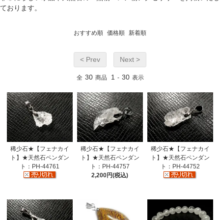
ております。
おすすめ順
価格順
新着順
< Prev
Next >
30
1
30
全
商品
-
表示
稀少石★【フェナカイ
稀少石★【フェナカイ
稀少石★【フェナカイ
ト】★天然石ペンダン
ト】★天然石ペンダン
ト】★天然石ペンダン
ト：PH-44761
ト：PH-44757
ト：PH-44752
2,200円(税込)