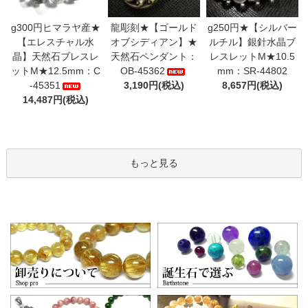
g300円ヒマラヤ産★
龍彫刻★【ゴールド
g250円★【シルバー
【エレスチャル水
オブシディアン】★
ルチル】銀針水晶ブ
晶】天然石ブレスレ
天然石ペンダント：
レスレットM★10.5
ットM★12.5mm：C
OB-45362
mm：SR-44802
-45351
3,190円(税込)
8,657円(税込)
14,487円(税込)
もっと見る