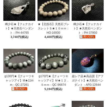
稀少石★【フェナカイ
★【北投石】天然石ブレ
稀少石★【フェナカイ
ト】★天然石ペンダン
スレットＳ★１０ｍｍ：
ト】★天然石ペンダン
ト：PH-44765
HO-16930
ト：PH-37950
3,740円(税込)
4,400円(税込)
g130円★【クォーツキ
超レア品★高品質【アフ
g170円★【クォーツキ
ャッツアイ】M★11m
ガナイト】★天然石ペン
ャッツアイ】Ｍ★１２．
m：QC-27261
ダント：AFG-12644
５ｍｍ：QC-96874
5,194円(税込)