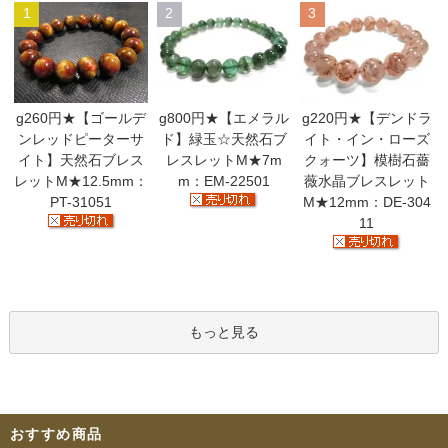
1
2
3
g260円★【ゴールデ
g800円★【エメラル
g220円★【デンドラ
ンレッドピーターサ
ド】緑玉☆天然石ブ
イト・イン・ローズ
イト】天然石ブレス
レスレットM★7m
クォーツ】模樹石薔
レットM★12.5mm：
m：EM-22501
薇水晶ブレスレット
PT-31051
M★12mm：DE-304
11
もっと見る
おすすめ商品