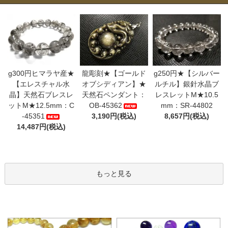
g300円ヒマラヤ産★
龍彫刻★【ゴールド
g250円★【シルバー
【エレスチャル水
オブシディアン】★
ルチル】銀針水晶ブ
晶】天然石ブレスレ
天然石ペンダント：
レスレットM★10.5
ットM★12.5mm：C
OB-45362
mm：SR-44802
-45351
3,190円(税込)
8,657円(税込)
14,487円(税込)
もっと見る