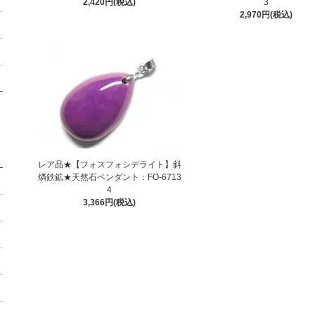
2,420円(税込)
3
2,970円(税込)
レア品★【フォスフォシデライト】斜
燐鉄鉱★天然石ペンダント：FO-6713
4
3,366円(税込)