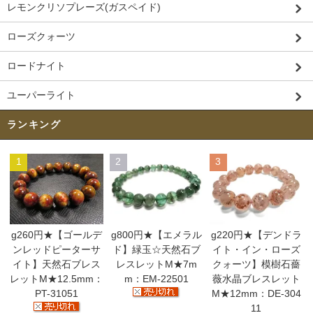
レモンクリソプレーズ(ガスペイド)
ローズクォーツ
ロードナイト
ユーパーライト
ランキング
1
2
3
g260円★【ゴールデ
g800円★【エメラル
g220円★【デンドラ
ンレッドピーターサ
ド】緑玉☆天然石ブ
イト・イン・ローズ
イト】天然石ブレス
レスレットM★7m
クォーツ】模樹石薔
レットM★12.5mm：
m：EM-22501
薇水晶ブレスレット
PT-31051
M★12mm：DE-304
11