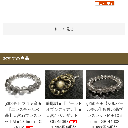
もっと見る
おすすめ商品
g300円ヒマラヤ産★
龍彫刻★【ゴールド
g250円★【シルバー
【エレスチャル水
オブシディアン】★
ルチル】銀針水晶ブ
晶】天然石ブレスレ
天然石ペンダント：
レスレットM★10.5
ットM★12.5mm：C
OB-45362
mm：SR-44802
-45351
3,190円(税込)
8,657円(税込)