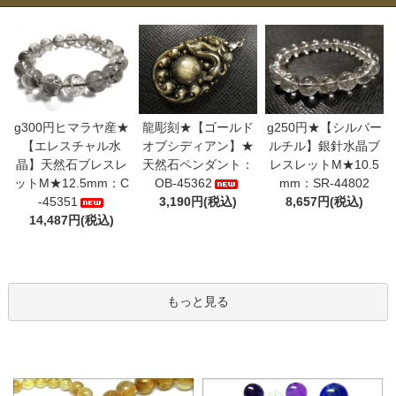
g300円ヒマラヤ産★
龍彫刻★【ゴールド
g250円★【シルバー
【エレスチャル水
オブシディアン】★
ルチル】銀針水晶ブ
晶】天然石ブレスレ
天然石ペンダント：
レスレットM★10.5
ットM★12.5mm：C
OB-45362
mm：SR-44802
-45351
3,190円(税込)
8,657円(税込)
14,487円(税込)
もっと見る