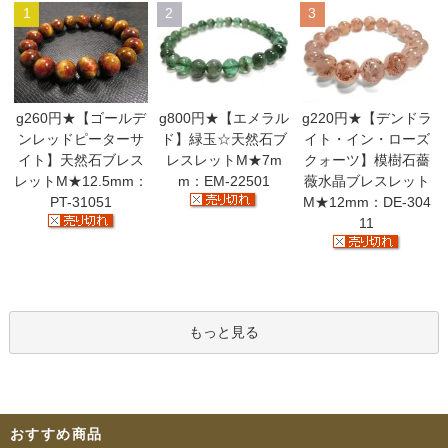
1
2
3
g260円★【ゴールデ
g800円★【エメラル
g220円★【デンドラ
ンレッドピーターサ
ド】緑玉☆天然石ブ
イト・イン・ローズ
イト】天然石ブレス
レスレットM★7m
クォーツ】模樹石薔
レットM★12.5mm：
m：EM-22501
薇水晶ブレスレット
PT-31051
M★12mm：DE-304
11
もっと見る
おすすめ商品