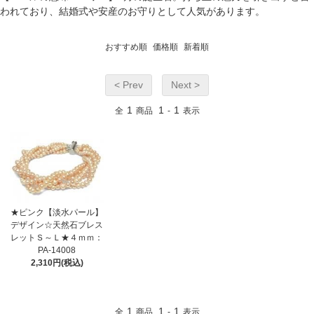
われており、結婚式や安産のお守りとして人気があります。
おすすめ順
価格順
新着順
< Prev
Next >
1
1
1
全
商品
-
表示
★ピンク【淡水パール】
デザイン☆天然石ブレス
レットＳ～Ｌ★４ｍｍ：
PA-14008
2,310円(税込)
1
1
1
全
商品
-
表示