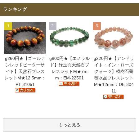
ランキング
1
2
3
g260円★【ゴールデ
g800円★【エメラル
g220円★【デンドラ
ンレッドピーターサ
ド】緑玉☆天然石ブ
イト・イン・ローズ
イト】天然石ブレス
レスレットM★7m
クォーツ】模樹石薔
レットM★12.5mm：
m：EM-22501
薇水晶ブレスレット
PT-31051
M★12mm：DE-304
11
もっと見る