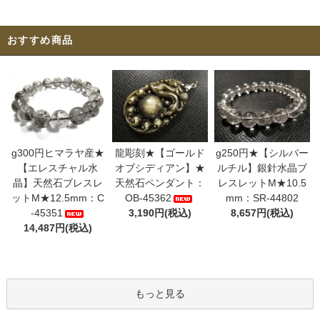
おすすめ商品
g300円ヒマラヤ産★
龍彫刻★【ゴールド
g250円★【シルバー
【エレスチャル水
オブシディアン】★
ルチル】銀針水晶ブ
晶】天然石ブレスレ
天然石ペンダント：
レスレットM★10.5
ットM★12.5mm：C
OB-45362
mm：SR-44802
-45351
3,190円(税込)
8,657円(税込)
14,487円(税込)
もっと見る