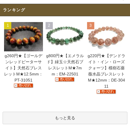
ランキング
1
2
3
g260円★【ゴールデ
g800円★【エメラル
g220円★【デンドラ
ンレッドピーターサ
ド】緑玉☆天然石ブ
イト・イン・ローズ
イト】天然石ブレス
レスレットM★7m
クォーツ】模樹石薔
レットM★12.5mm：
m：EM-22501
薇水晶ブレスレット
PT-31051
M★12mm：DE-304
11
もっと見る