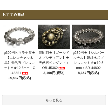
おすすめ商品
g300円ヒマラヤ産★
龍彫刻★【ゴールド
g250円★【シルバー
【エレスチャル水
オブシディアン】★
ルチル】銀針水晶ブ
晶】天然石ブレスレ
天然石ペンダント：
レスレットM★10.5
ットM★12.5mm：C
OB-45362
mm：SR-44802
-45351
3,190円(税込)
8,657円(税込)
14,487円(税込)
もっと見る