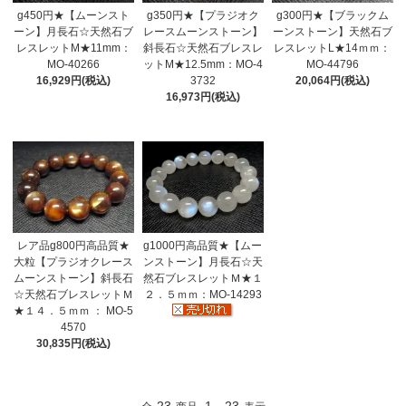
g450円★【ムーンスト
g350円★【プラジオク
g300円★【ブラックム
ーン】月長石☆天然石ブ
レースムーンストーン】
ーンストーン】天然石ブ
レスレットM★11mm：
斜長石☆天然石ブレスレ
レスレットL★14ｍｍ：
MO-40266
ットM★12.5mm：MO-4
MO-44796
16,929円(税込)
3732
20,064円(税込)
16,973円(税込)
レア品g800円高品質★
g1000円高品質★【ムー
大粒【プラジオクレース
ンストーン】月長石☆天
ムーンストーン】斜長石
然石ブレスレットＭ★１
☆天然石ブレスレットＭ
２．５ｍｍ：MO-14293
★１４．５ｍｍ ： MO-5
4570
30,835円(税込)