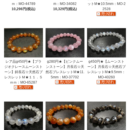
ｍ：MO-44789
m：MO-34082
ットM★10.5mm：MO-2
10,296円(税込)
10,329円(税込)
2528
レア品g450円★【プラ
g280円★【ピンクムー
g450円★【ムーンスト
ジオクレースムーンスト
ンストーン】月長石☆天
ーン】月長石☆天然石ブ
ーン】斜長石☆天然石ブ
然石ブレスレットM★11.
レスレットM★9.5mm：
レスレットＭ★１１．５
5mm：MO-37702
MO-40260
ｍｍ：MO-65287