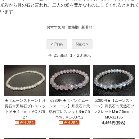
光彩から月の石と言われ、二人の愛を豊かなものにしてくれるとされて
います。
おすすめ順
価格順
新着順
< Prev
Next >
23
1
23
全
商品
-
表示
g280円★【ピンクムー
g280円★【ムーンスト
★【ムーンストーン】月
ンストーン】月長石☆天
ーン】月長石☆天然石ブ
長石☆天然石ブレスレッ
然石ブレスレットS★7.5
レスレットM★7.5mm：
トＭ★４ｍｍ：MO-876
mm：MO-33752
MO-32186
27
4,466円(税込)