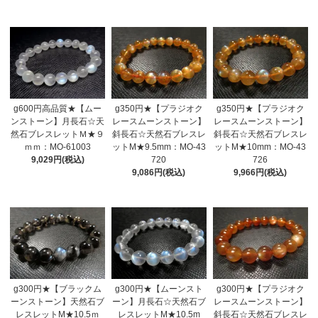
g600円高品質★【ムー
g350円★【プラジオク
g350円★【プラジオク
ンストーン】月長石☆天
レースムーンストーン】
レースムーンストーン】
然石ブレスレットＭ★９
斜長石☆天然石ブレスレ
斜長石☆天然石ブレスレ
ｍｍ：MO-61003
ットM★9.5mm：MO-43
ットM★10mm：MO-43
9,029円(税込)
720
726
9,086円(税込)
9,966円(税込)
g300円★【ブラックム
g300円★【ムーンスト
g300円★【プラジオク
ーンストーン】天然石ブ
ーン】月長石☆天然石ブ
レースムーンストーン】
レスレットM★10.5ｍ
レスレットM★10.5m
斜長石☆天然石ブレスレ