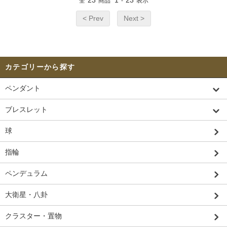
23
1
23
全
商品
-
表示
< Prev
Next >
カテゴリーから探す
ペンダント
ブレスレット
球
指輪
ペンデュラム
大衛星・八卦
クラスター・置物