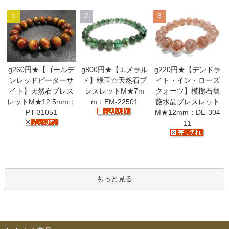
1
2
3
g260円★【ゴールデ
g800円★【エメラル
g220円★【デンドラ
ンレッドピーターサ
ド】緑玉☆天然石ブ
イト・イン・ローズ
イト】天然石ブレス
レスレットM★7m
クォーツ】模樹石薔
レットM★12.5mm：
m：EM-22501
薇水晶ブレスレット
PT-31051
M★12mm：DE-304
11
もっと見る