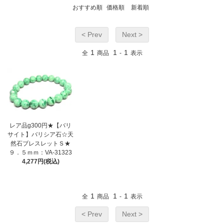
おすすめ順
価格順
新着順
< Prev
Next >
1
1
1
全
商品
-
表示
レア品g300円★【バリ
サイト】バリシア石☆天
然石ブレスレットＳ★
９．５ｍｍ：VA-31323
4,277円(税込)
1
1
1
全
商品
-
表示
< Prev
Next >