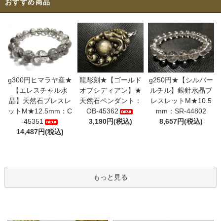
おすすめ商品
g300円ヒマラヤ産★
龍彫刻★【ゴールド
g250円★【シルバー
【エレスチャル水
オブシディアン】★
ルチル】銀針水晶ブ
晶】天然石ブレスレ
天然石ペンダント：
レスレットM★10.5
ットM★12.5mm：C
OB-45362
mm：SR-44802
-45351
3,190円(税込)
8,657円(税込)
14,487円(税込)
もっと見る