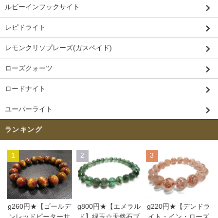
ルビーインフックサイト
レピドライト
レモンクリソプレーズ(ガスペイド)
ローズクォーツ
ロードナイト
ユーパーライト
ランキング
1
2
3
g260円★【ゴールデ
g800円★【エメラル
g220円★【デンドラ
ンレッドピーターサ
ド】緑玉☆天然石ブ
イト・イン・ローズ