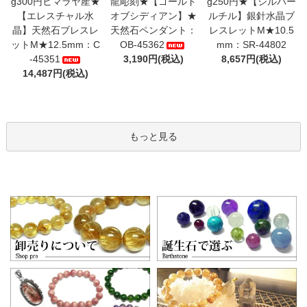
g300円ヒマラヤ産★
龍彫刻★【ゴールド
g250円★【シルバー
【エレスチャル水
オブシディアン】★
ルチル】銀針水晶ブ
晶】天然石ブレスレ
天然石ペンダント：
レスレットM★10.5
ットM★12.5mm：C
OB-45362
mm：SR-44802
-45351
3,190円(税込)
8,657円(税込)
14,487円(税込)
もっと見る