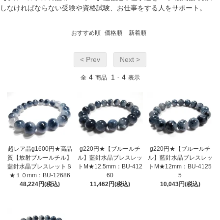
しなければならない受験や資格試験、お仕事をする人をサポート。
おすすめ順
価格順
新着順
< Prev
Next >
4
1
4
全
商品
-
表示
超レア品g1600円★高品
g220円★【ブルールチ
g220円★【ブルールチ
質【放射ブルールチル】
ル】藍針水晶ブレスレッ
ル】藍針水晶ブレスレッ
藍針水晶ブレスレットＳ
トM★12.5mm：BU-412
トM★12mm：BU-4125
★１０mm：BU-12686
60
5
48,224円(税込)
11,462円(税込)
10,043円(税込)