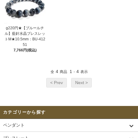
g220円★【ブルールチ
ル】藍針水晶ブレスレッ
トM★10.5mm：BU-412
51
7,766円(税込)
4
1
4
全
商品
-
表示
< Prev
Next >
カテゴリーから探す
ペンダント