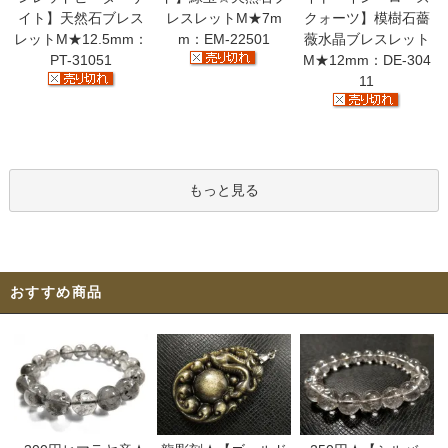
イト】天然石ブレス
レスレットM★7m
クォーツ】模樹石薔
レットM★12.5mm：
m：EM-22501
薇水晶ブレスレット
PT-31051
M★12mm：DE-304
11
もっと見る
おすすめ商品