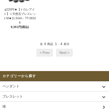
g220円★【トロレアイ
ト】☆天然石ブレスレッ
トM★11.5mm：TT-3832
6
9,361円(税込)
4
1
4
全
商品
-
表示
< Prev
Next >
カテゴリーから探す
ペンダント
ブレスレット
球