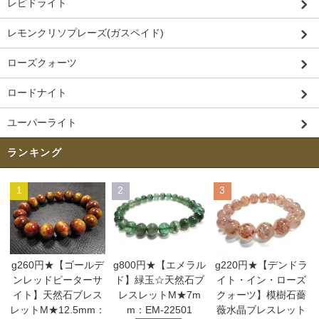
レピドライト
レモンクリソプレーズ(ガスペイド)
ローズクォーツ
ロードナイト
ユーパーライト
ランキング
1
2
3
g260円★【ゴールデ
g800円★【エメラル
g220円★【デンドラ
ンレッドピーターサ
ド】緑玉☆天然石ブ
イト・イン・ローズ
イト】天然石ブレス
レスレットM★7m
クォーツ】模樹石薔
レットM★12.5mm：
m：EM-22501
薇水晶ブレスレット