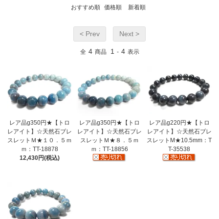
おすすめ順
価格順
新着順
< Prev
Next >
4
1
4
全
商品
-
表示
レア品g350円★【トロ
レア品g350円★【トロ
レア品g220円★【トロ
レアイト】☆天然石ブレ
レアイト】☆天然石ブレ
レアイト】☆天然石ブレ
スレットＭ★１０．５ｍ
スレットＭ★８．５ｍ
スレットM★10.5mm：T
ｍ：TT-18878
ｍ：TT-18856
T-35538
12,430円(税込)