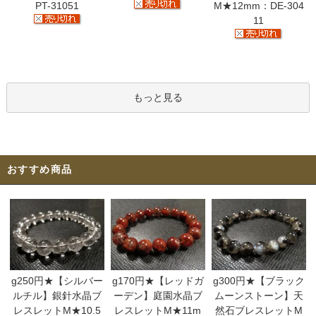
PT-31051
M★12mm：DE-304
11
もっと見る
おすすめ商品
g250円★【シルバー
g170円★【レッドガ
g300円★【ブラック
ルチル】銀針水晶ブ
ーデン】庭園水晶ブ
ムーンストーン】天
レスレットM★10.5
レスレットM★11m
然石ブレスレットM