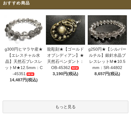
おすすめ商品
g300円ヒマラヤ産★
龍彫刻★【ゴールド
g250円★【シルバー
【エレスチャル水
オブシディアン】★
ルチル】銀針水晶ブ
晶】天然石ブレスレ
天然石ペンダント：
レスレットM★10.5
ットM★12.5mm：C
OB-45362
mm：SR-44802
-45351
3,190円(税込)
8,657円(税込)
14,487円(税込)
もっと見る