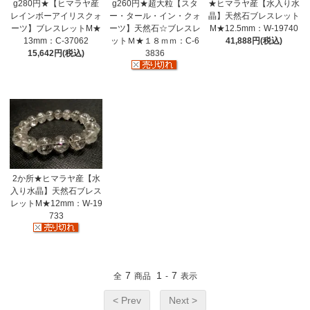
g280円★【ヒマラヤ産
g260円★超大粒【スタ
★ヒマラヤ産【水入り水
レインボーアイリスクォ
ー・タール・イン・クォ
晶】天然石ブレスレット
ーツ】ブレスレットM★
ーツ】天然石☆ブレスレ
M★12.5mm：W-19740
13mm：C-37062
ットＭ★１８ｍｍ：C-6
41,888円(税込)
15,642円(税込)
3836
2か所★ヒマラヤ産【水
入り水晶】天然石ブレス
レットM★12mm：W-19
733
7
1
7
全
商品
-
表示
< Prev
Next >