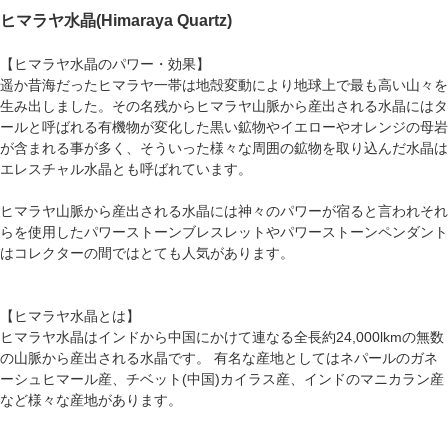
ヒマラヤ水晶(Himaraya Quartz)
【ヒマラヤ水晶のパワー・効果】
遥か昔海だったヒマラヤ一帯は地殻変動により地球上で最も高い山々を
生み出しました。その名残からヒマラヤ山脈から産出される水晶にはタ
ールと呼ばれる有機物が変化した黒い鉱物やイエローやオレンジの母岩
が含まれる事が多く、そういった様々な周囲の鉱物を取り込んだ水晶は
エレスチャル水晶とも呼ばれています。
ヒマラヤ山脈から産出される水晶には神々のパワーが宿ると言われそれ
らを使用した
パワーストーンブレスレット
や
パワーストーンペンダント
はコレクターの間ではとても人気があります。
【ヒマラヤ水晶とは】
ヒマラヤ水晶はインドから中国にかけて連なる全長約24,000lkmの無数
の山脈から産出される水晶です。 有名な産地としてはネパールのガネ
ーシュヒマール産、チベット(中国)カイラス産、インドのマニカラン産
など様々な産地があります。