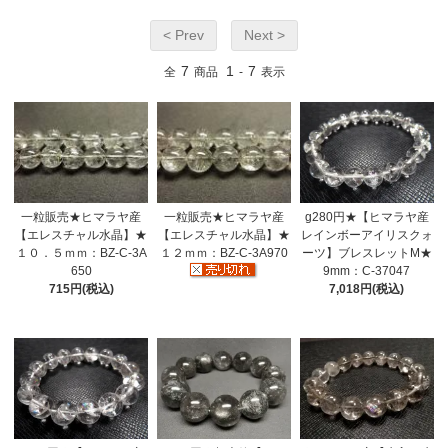
< Prev
Next >
7
1
7
全
商品
-
表示
g280円★【ヒマラヤ産
一粒販売★ヒマラヤ産
一粒販売★ヒマラヤ産
レインボーアイリスクォ
【エレスチャル水晶】★
【エレスチャル水晶】★
ーツ】ブレスレットM★
１０．５ｍｍ：BZ-C-3A
１２ｍｍ：BZ-C-3A970
9mm：C-37047
650
7,018円(税込)
715円(税込)