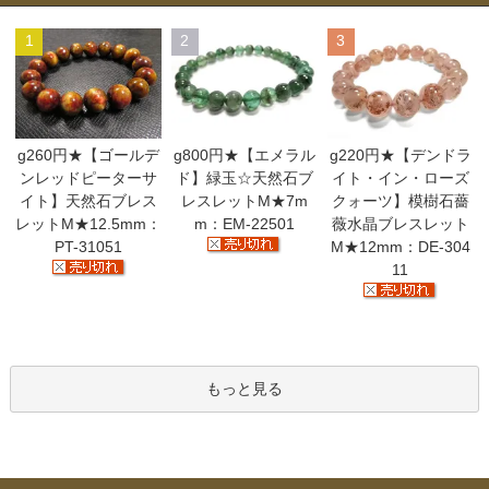
1
2
3
g260円★【ゴールデ
g800円★【エメラル
g220円★【デンドラ
ンレッドピーターサ
ド】緑玉☆天然石ブ
イト・イン・ローズ
イト】天然石ブレス
レスレットM★7m
クォーツ】模樹石薔
レットM★12.5mm：
m：EM-22501
薇水晶ブレスレット
PT-31051
M★12mm：DE-304
11
もっと見る