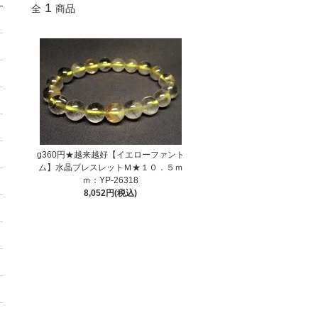
1
全
商品
g360円★越来越好【イエローファント
ム】水晶ブレスレットＭ★１０．５ｍ
ｍ：YP-26318
8,052円(税込)