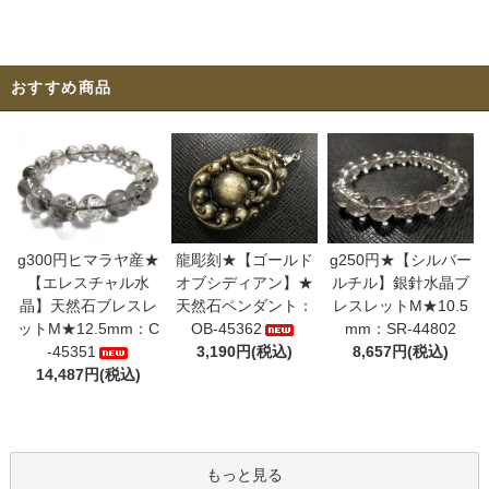
おすすめ商品
g300円ヒマラヤ産★
龍彫刻★【ゴールド
g250円★【シルバー
【エレスチャル水
オブシディアン】★
ルチル】銀針水晶ブ
晶】天然石ブレスレ
天然石ペンダント：
レスレットM★10.5
ットM★12.5mm：C
OB-45362
mm：SR-44802
-45351
3,190円(税込)
8,657円(税込)
14,487円(税込)
もっと見る