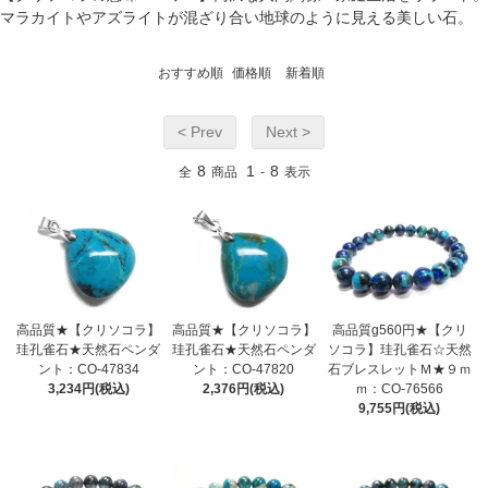
マラカイトやアズライトが混ざり合い地球のように見える美しい石。
おすすめ順
価格順
新着順
< Prev
Next >
8
1
8
全
商品
-
表示
高品質★【クリソコラ】
高品質★【クリソコラ】
高品質g560円★【クリ
珪孔雀石★天然石ペンダ
珪孔雀石★天然石ペンダ
ソコラ】珪孔雀石☆天然
ント：CO-47834
ント：CO-47820
石ブレスレットＭ★９ｍ
3,234円(税込)
2,376円(税込)
ｍ：CO-76566
9,755円(税込)