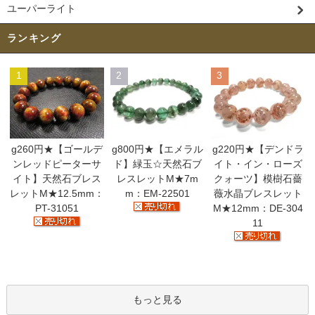
ユーパーライト
ランキング
1
2
3
g260円★【ゴールデ
g800円★【エメラル
g220円★【デンドラ
ンレッドピーターサ
ド】緑玉☆天然石ブ
イト・イン・ローズ
イト】天然石ブレス
レスレットM★7m
クォーツ】模樹石薔
レットM★12.5mm：
m：EM-22501
薇水晶ブレスレット
PT-31051
M★12mm：DE-304
11
もっと見る