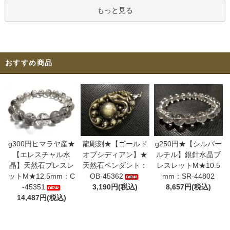
もっと見る
おすすめ商品
g300円ヒマラヤ産★
龍彫刻★【ゴールド
g250円★【シルバー
【エレスチャル水
オブシディアン】★
ルチル】銀針水晶ブ
晶】天然石ブレスレ
天然石ペンダント：
レスレットM★10.5
ットM★12.5mm：C
OB-45362
mm：SR-44802
-45351
3,190円(税込)
8,657円(税込)
14,487円(税込)