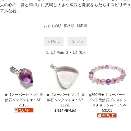
人の心の「愛と調和」に共鳴し大きな成長と発展をもたらすスピリチュ
アルな石。
おすすめ順
価格順
新着順
< Prev
Next >
13
1
13
全
商品
-
表示
★【スーパーセブン】天
g260円★【スーパーセ
★【スーパーセブン】天
然石ペンダント★：SP-
ブン】天然石ブレスレッ
然石ペンダント★：SP-
21180
トＭ★９．５ｍｍ：SP-
12290
53101
1,914円(税込)