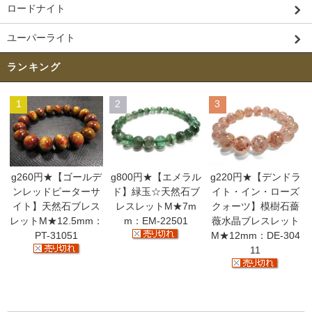
ロードナイト
ユーパーライト
ランキング
1
2
3
g260円★【ゴールデ
g800円★【エメラル
g220円★【デンドラ
ンレッドピーターサ
ド】緑玉☆天然石ブ
イト・イン・ローズ
イト】天然石ブレス
レスレットM★7m
クォーツ】模樹石薔
レットM★12.5mm：
m：EM-22501
薇水晶ブレスレット
PT-31051
M★12mm：DE-304
11