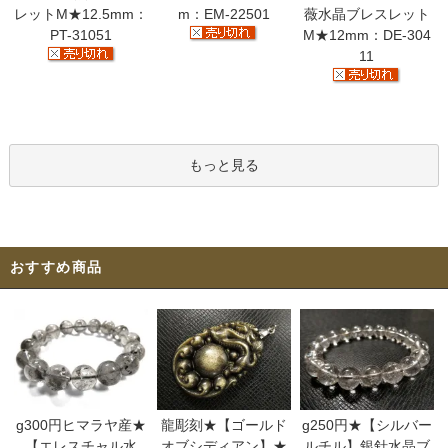
レットM★12.5mm：
m：EM-22501
薇水晶ブレスレット
PT-31051
M★12mm：DE-304
11
もっと見る
おすすめ商品
g300円ヒマラヤ産★
龍彫刻★【ゴールド
g250円★【シルバー
【エレスチャル水
オブシディアン】★
ルチル】銀針水晶ブ