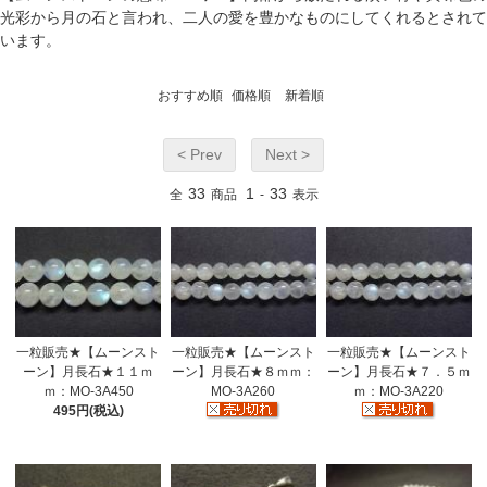
光彩から月の石と言われ、二人の愛を豊かなものにしてくれるとされて
います。
おすすめ順
価格順
新着順
< Prev
Next >
33
1
33
全
商品
-
表示
一粒販売★【ムーンスト
一粒販売★【ムーンスト
一粒販売★【ムーンスト
ーン】月長石★１１ｍ
ーン】月長石★８ｍｍ：
ーン】月長石★７．５ｍ
ｍ：MO-3A450
MO-3A260
ｍ：MO-3A220
495円(税込)