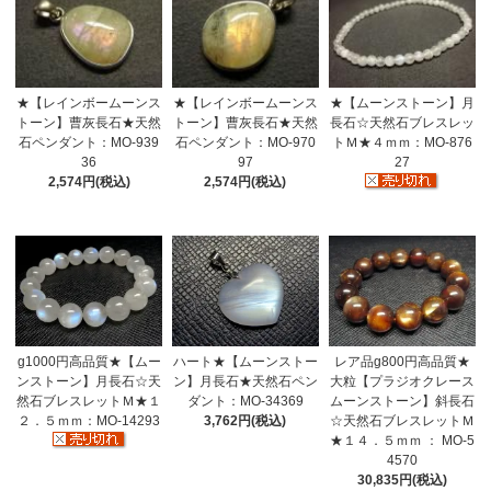
★【レインボームーンス
★【レインボームーンス
★【ムーンストーン】月
トーン】曹灰長石★天然
トーン】曹灰長石★天然
長石☆天然石ブレスレッ
石ペンダント：MO-939
石ペンダント：MO-970
トＭ★４ｍｍ：MO-876
36
97
27
2,574円(税込)
2,574円(税込)
g1000円高品質★【ムー
ハート★【ムーンストー
レア品g800円高品質★
ンストーン】月長石☆天
ン】月長石★天然石ペン
大粒【プラジオクレース
然石ブレスレットＭ★１
ダント：MO-34369
ムーンストーン】斜長石
２．５ｍｍ：MO-14293
3,762円(税込)
☆天然石ブレスレットＭ
★１４．５ｍｍ ： MO-5
4570
30,835円(税込)