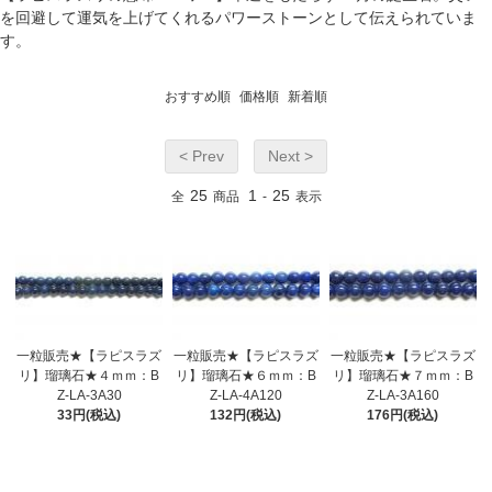
を回避して運気を上げてくれるパワーストーンとして伝えられていま
す。
おすすめ順
価格順
新着順
< Prev
Next >
25
1
25
全
商品
-
表示
一粒販売★【ラピスラズ
一粒販売★【ラピスラズ
一粒販売★【ラピスラズ
リ】瑠璃石★４ｍｍ：B
リ】瑠璃石★６ｍｍ：B
リ】瑠璃石★７ｍｍ：B
Z-LA-3A30
Z-LA-4A120
Z-LA-3A160
33円(税込)
132円(税込)
176円(税込)