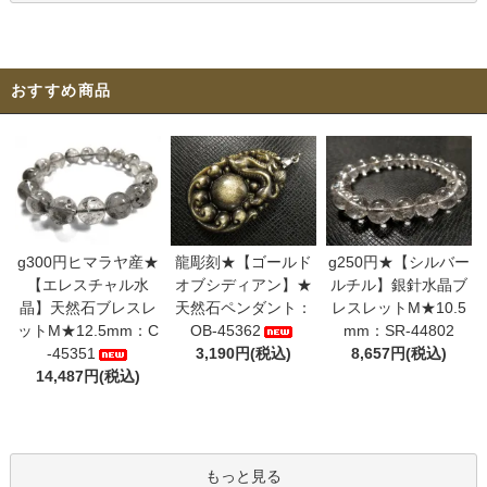
おすすめ商品
g300円ヒマラヤ産★
龍彫刻★【ゴールド
g250円★【シルバー
【エレスチャル水
オブシディアン】★
ルチル】銀針水晶ブ
晶】天然石ブレスレ
天然石ペンダント：
レスレットM★10.5
ットM★12.5mm：C
OB-45362
mm：SR-44802
-45351
3,190円(税込)
8,657円(税込)
14,487円(税込)
もっと見る