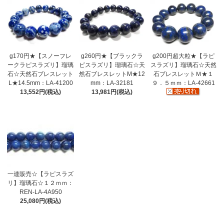
g170円★【スノーフレ
g260円★【ブラックラ
g200円超大粒★【ラピ
ークラピスラズリ】瑠璃
ピスラズリ】瑠璃石☆天
スラズリ】瑠璃石☆天然
石☆天然石ブレスレット
然石ブレスレットM★12
石ブレスレットＭ★１
L★14.5mm：LA-41200
mm：LA-32181
９．５ｍｍ：LA-42661
13,552円(税込)
13,981円(税込)
一連販売☆【ラピスラズ
リ】瑠璃石☆１２ｍｍ：
REN-LA-4A950
25,080円(税込)