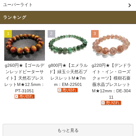
ユーパーライト
ランキング
1
2
3
g260円★【ゴールデ
g800円★【エメラル
g220円★【デンドラ
ンレッドピーターサ
ド】緑玉☆天然石ブ
イト・イン・ローズ
イト】天然石ブレス
レスレットM★7m
クォーツ】模樹石薔
レットM★12.5mm：
m：EM-22501
薇水晶ブレスレット
PT-31051
M★12mm：DE-304
11
もっと見る