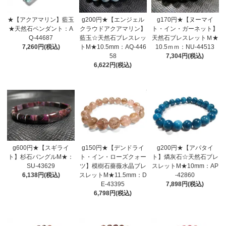
★【アクアマリン】藍玉
g200円★【エンジェル
g170円★【ヌーマイ
★天然石ペンダント：A
クラウドアクアマリン】
ト・イン・ガーネット】
Q-44687
藍玉☆天然石ブレスレッ
天然石ブレスレットＭ★
7,260円(税込)
トM★10.5mm：AQ-446
10.5ｍｍ：NU-44513
58
7,304円(税込)
6,622円(税込)
g600円★【スギライ
g150円★【デンドライ
g200円★【アパタイ
ト】杉石バングルM★：
ト・イン・ローズクォー
ト】燐灰石☆天然石ブレ
SU-43629
ツ】模樹石薔薇水晶ブレ
スレットM★10mm：AP
6,138円(税込)
スレットM★11.5mm：D
-42860
E-43395
7,898円(税込)
6,798円(税込)