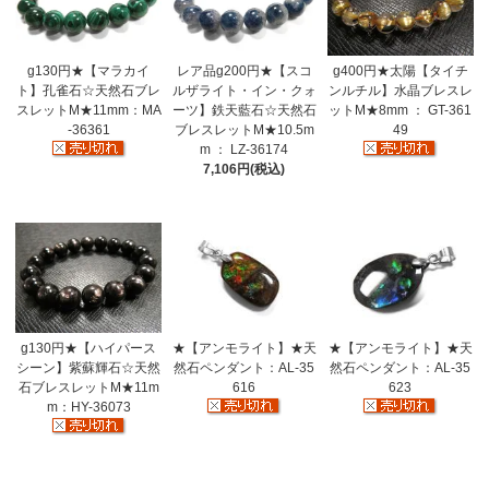
g130円★【マラカイ
レア品g200円★【スコ
g400円★太陽【タイチ
ト】孔雀石☆天然石ブレ
ルザライト・イン・クォ
ンルチル】水晶ブレスレ
スレットM★11mm：MA
ーツ】鉄天藍石☆天然石
ットM★8mm ： GT-361
-36361
ブレスレットM★10.5m
49
m ： LZ-36174
7,106円(税込)
g130円★【ハイパース
★【アンモライト】★天
★【アンモライト】★天
シーン】紫蘇輝石☆天然
然石ペンダント：AL-35
然石ペンダント：AL-35
石ブレスレットM★11m
616
623
m：HY-36073