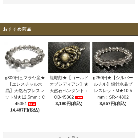
おすすめ商品
g300円ヒマラヤ産★
龍彫刻★【ゴールド
g250円★【シルバー
【エレスチャル水
オブシディアン】★
ルチル】銀針水晶ブ
晶】天然石ブレスレ
天然石ペンダント：
レスレットM★10.5
ットM★12.5mm：C
OB-45362
mm：SR-44802
-45351
3,190円(税込)
8,657円(税込)
14,487円(税込)