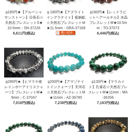
g180円★【アルーシャ
g 180円★【アズライト
g180円★【レッドラビ
サンストーン】日長石☆
イングラナイト】藍銅鉱
ットヘアールチル】水晶
天然石ブレスレットS★
☆天然石ブレスレットＭ
ブレスレットM★10.5m
10.5mm：SN-37226
★11.5mm：GRA-37169
m：TO-37073
6,611円(税込)
6,446円(税込)
g280円★【ヒマラヤ産
g200円★【アマゾナイ
g130円★【マラカイ
レインボーアイリスクォ
トインクォーツ】天河石
ト】孔雀石☆天然石ブレ
ーツ】ブレスレットM★
☆天然石ブレスレットM
スレットM★11mm：MA
9mm：C-37047
★11mm：AZ-36785
-36356
7,018円(税込)
7,238円(税込)
7,183円(税込)