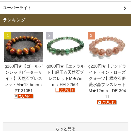
ユーパーライト
ランキング
1
2
3
g260円★【ゴールデ
g800円★【エメラル
g220円★【デンドラ
ンレッドピーターサ
ド】緑玉☆天然石ブ
イト・イン・ローズ
イト】天然石ブレス
レスレットM★7m
クォーツ】模樹石薔
レットM★12.5mm：
m：EM-22501
薇水晶ブレスレット
PT-31051
M★12mm：DE-304
11
もっと見る