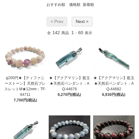
おすすめ順
価格順
新着順
< Prev
Next >
142
1
60
全
商品
-
表示
g200円★【ティファニ
★【アクアマリン】藍玉
★【アクアマリン】藍玉
ーストーン】天然石ブレ
★天然石ペンダント：A
★天然石ペンダント：A
スレットM★12mm：TF-
Q-44676
Q-44682
44711
6,270円(税込)
6,930円(税込)
7,700円(税込)