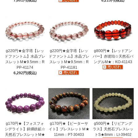
7,601円(税込)
6,215円(税込)
g220円★金字塔【レッ
g220円★金字塔【レッ
g800円★【レッドアン
ドファントム】水晶ブレ
ドファントム】水晶ブレ
バー】赤琥珀☆天然石バ
スレットM★9.5mm：R
スレットM★9.5mm：R
ングルM★：KO-41143
PP-41174
PP-41181
6,292円(税込)
g170円★【フォスフォ
g170円★【ピーターサ
g500円★【リビアング
シデライト】斜燐鉄鉱☆
イト】ブレスレットＭ★
ラス】天然石ブレスレッ
天然石ブレスレットM★
11mm：PT-30403
トS★8mm：LI-39402