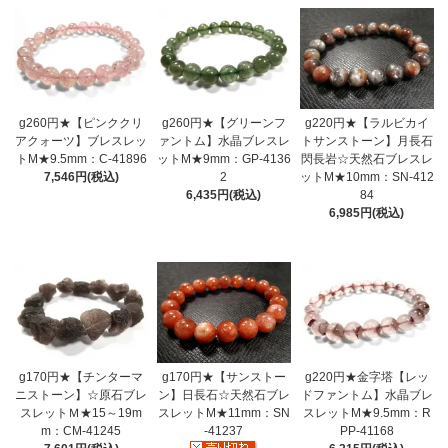
g260円★【ピンククリ
g260円★【グリーンフ
g220円★【ラルビカイ
アクォーツ】ブレスレッ
ァントム】水晶ブレスレ
トサンストーン】月長石
トM★9.5mm：C-41896
ットM★9mm：GP-4136
閃長岩☆天然石ブレスレ
7,546円(税込)
2
ットM★10mm：SN-412
6,435円(税込)
84
6,985円(税込)
g170円★【チンターマ
g170円★【サンストー
g220円★金字塔【レッ
ニストーン】☆原石ブレ
ン】日長石☆天然石ブレ
ドファントム】水晶ブレ
スレットＭ★15～19m
スレットM★11mm：SN
スレットM★9.5mm：R
m：CM-41245
-41237
PP-41168