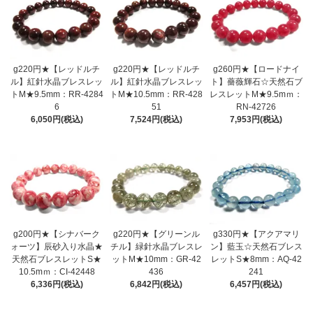
g220円★【レッドルチ
g220円★【レッドルチ
g260円★【ロードナイ
ル】紅針水晶ブレスレッ
ル】紅針水晶ブレスレッ
ト】薔薇輝石☆天然石ブ
トM★9.5mm：RR-4284
トM★10.5mm：RR-428
レスレットM★9.5mｍ：
6
51
RN-42726
6,050円(税込)
7,524円(税込)
7,953円(税込)
g200円★【シナバーク
g220円★【グリーンル
g330円★【アクアマリ
ォーツ】辰砂入り水晶★
チル】緑針水晶ブレスレ
ン】藍玉☆天然石ブレス
天然石ブレスレットS★
ットM★10mm：GR-42
レットS★8mm：AQ-42
10.5mｍ：CI-42448
436
241
6,336円(税込)
6,842円(税込)
6,457円(税込)