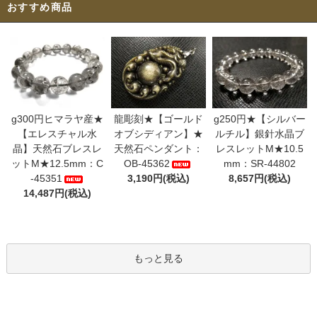
おすすめ商品
g300円ヒマラヤ産★
龍彫刻★【ゴールド
g250円★【シルバー
【エレスチャル水
オブシディアン】★
ルチル】銀針水晶ブ
晶】天然石ブレスレ
天然石ペンダント：
レスレットM★10.5
ットM★12.5mm：C
OB-45362
mm：SR-44802
-45351
3,190円(税込)
8,657円(税込)
14,487円(税込)
もっと見る