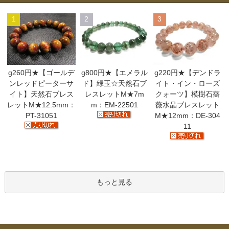
1
2
3
g260円★【ゴールデ
g800円★【エメラル
g220円★【デンドラ
ンレッドピーターサ
ド】緑玉☆天然石ブ
イト・イン・ローズ
イト】天然石ブレス
レスレットM★7m
クォーツ】模樹石薔
レットM★12.5mm：
m：EM-22501
薇水晶ブレスレット
PT-31051
M★12mm：DE-304
11
もっと見る