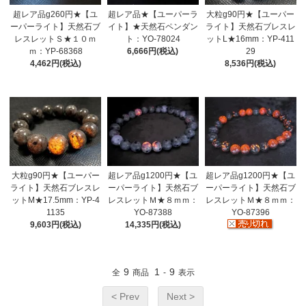
超レア品g260円★【ユ
超レア品★【ユーパーラ
大粒g90円★【ユーパー
ーパーライト】天然石ブ
イト】★天然石ペンダン
ライト】天然石ブレスレ
レスレットＳ★１０ｍ
ト：YO-78024
ットL★16mm：YP-411
ｍ：YP-68368
6,666円(税込)
29
4,462円(税込)
8,536円(税込)
大粒g90円★【ユーパー
超レア品g1200円★【ユ
超レア品g1200円★【ユ
ライト】天然石ブレスレ
ーパーライト】天然石ブ
ーパーライト】天然石ブ
ットM★17.5mm：YP-4
レスレットＭ★８ｍｍ：
レスレットＭ★８ｍｍ：
1135
YO-87388
YO-87396
9,603円(税込)
14,335円(税込)
9
1
9
全
商品
-
表示
< Prev
Next >