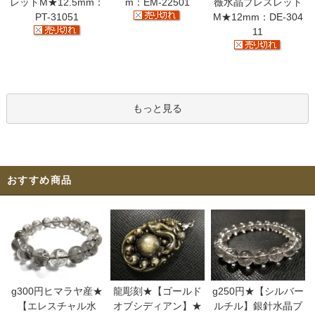
レットM★12.5mm：
m：EM-22501
薇水晶ブレスレット
PT-31051
M★12mm：DE-304
11
もっと見る
おすすめ商品
g300円ヒマラヤ産★
龍彫刻★【ゴールド
g250円★【シルバー
【エレスチャル水
オブシディアン】★
ルチル】銀針水晶ブ