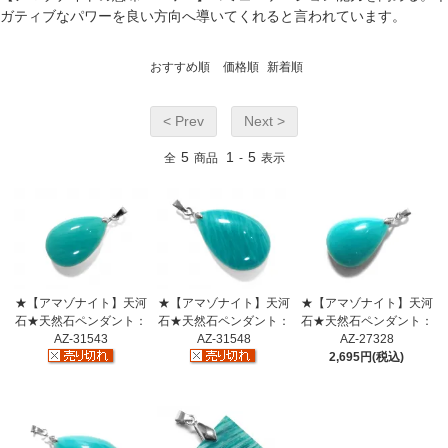
ガティブなパワーを良い方向へ導いてくれると言われています。
おすすめ順
価格順
新着順
< Prev
Next >
5
1
5
全
商品
-
表示
★【アマゾナイト】天河
★【アマゾナイト】天河
★【アマゾナイト】天河
石★天然石ペンダント：
石★天然石ペンダント：
石★天然石ペンダント：
AZ-31543
AZ-31548
AZ-27328
2,695円(税込)