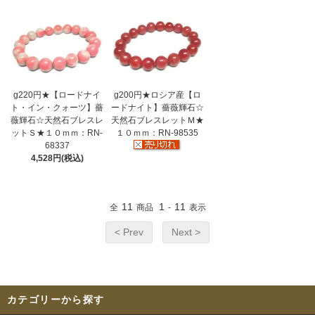
g220円★【ロードナイ
g200円★ロシア産【ロ
ト・イン・クォーツ】薔
ードナイト】薔薇輝石☆
薇輝石☆天然石ブレスレ
天然石ブレスレットＭ★
ットＳ★１０ｍｍ：RN-
１０ｍｍ：RN-98535
68337
4,528円(税込)
11
1
11
全
商品
-
表示
< Prev
Next >
カテゴリーから探す