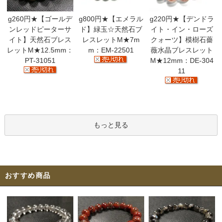
g260円★【ゴールデ
g800円★【エメラル
g220円★【デンドラ
ンレッドピーターサ
ド】緑玉☆天然石ブ
イト・イン・ローズ
イト】天然石ブレス
レスレットM★7m
クォーツ】模樹石薔
レットM★12.5mm：
m：EM-22501
薇水晶ブレスレット
PT-31051
M★12mm：DE-304
11
もっと見る
おすすめ商品