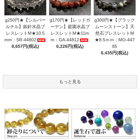
g250円★【シルバー
g170円★【レッドガ
g300円★【ブラック
ルチル】銀針水晶ブ
ーデン】庭園水晶ブ
ムーンストーン】天
レスレットM★10.5
レスレットM★11m
然石ブレスレットM
mm：SR-44802
m：GA-44812
★8.5ｍｍ：MO-447
8,657円(税込)
6,226円(税込)
85
6,435円(税込)
もっと見る