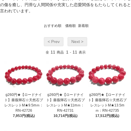
の傷を癒し、円滑な人間関係や充実した恋愛関係をもたらしてくれると
言われています。
おすすめ順
価格順
新着順
< Prev
Next >
11
1
11
全
商品
-
表示
g260円★【ロードナイ
g260円★【ロードナイ
g260円★【ロードナイ
ト】薔薇輝石☆天然石ブ
ト】薔薇輝石☆天然石ブ
ト】薔薇輝石☆天然石ブ
レスレットM★9.5mｍ：
レスレットM★11mｍ：
レスレットM★13.5m
RN-42726
RN-42731
ｍ：RN-42735
7,953円(税込)
10,714円(税込)
17,512円(税込)