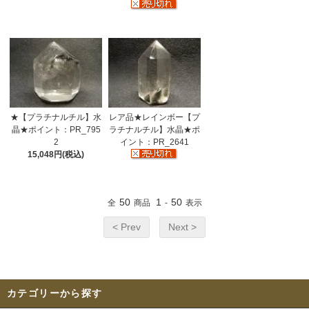
★【プラチナルチル】水
レア品★レインボー【プ
晶★ポイント：PR_795
ラチナルチル】水晶★ポ
2
イント：PR_2641
15,048円(税込)
50
1
50
全
商品
-
表示
< Prev
Next >
カテゴリーから探す