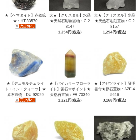
★【ヘマタイト】赤鉄鉱
犬★【クリスタル】水晶
犬★【クリスタル】水晶
★：HT-33570
★天然石彫刻置物：C-2
★天然石彫刻置物：C-2
8147
8157
1,254円(税込)
1,254円(税込)
★【デュモルチェライ
★【バイカラーフローラ
★【アゼツライト】証明
ト・イン・クォーツ】★
イト】蛍石☆ポイント★
書付★原石置物：AZE-4
原石置物：DU-92029
天然石置物：FR-73340
5616
1,221円(税込)
3,168円(税込)