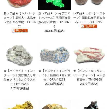
超レア品★【シナバーク
超レア品★【ハイアライ
レア品★【ボージースト
ォーツ】辰砂入り水晶★
トオパール】玉滴石★天
ーン】褐鉄鉱★男石＆女
天然石原石置物：CI-986
然石原石置物：OP-9865
石セット：BO-53959
74
6
25,641円(税込)
★【パイライト・イン・
★【アズライトイングラ
★【ピンクトルマリン・
クォーツ】黄鉄鋼入り水
ナイト】藍銅鉱★原石置
イン・クォーツ】★天然
晶★クリスタルクラスタ
物：GRA-49273
石置物：TM-50368
ー：PY-49280
2,013円(税込)
2,079円(税込)
4,752円(税込)