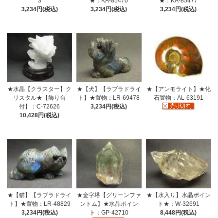
3
★：KA-85470
★：KA-85477
3,234円(税込)
3,234円(税込)
3,234円(税込)
★水晶【クラスター】ク
★【犬】【ラブラドライ
★【アンモライト】★化
リスタル★【飾り台
ト】★置物：LR-69478
石置物：AL-63191
付】：C-72626
3,234円(税込)
10,428円(税込)
★【水入り】水晶ポイン
★【猫】【ラブラドライ
★金字塔【グリーンファ
ト★：W-32691
ト】★置物：LR-48829
ントム】★水晶ポイン
8,448円(税込)
3,234円(税込)
ト：GP-42710