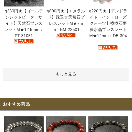
g260円★【ゴールデ
g800円★【エメラル
g220円★【デンドラ
ンレッドピーターサ
ド】緑玉☆天然石ブ
イト・イン・ローズ
イト】天然石ブレス
レスレットM★7m
クォーツ】模樹石薔
レットM★12.5mm：
m：EM-22501
薇水晶ブレスレット
PT-31051
M★12mm：DE-304
11
もっと見る
おすすめ商品