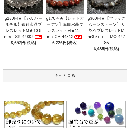
g250円★【シルバー
g170円★【レッドガ
g300円★【ブラック
ルチル】銀針水晶ブ
ーデン】庭園水晶ブ
ムーンストーン】天
レスレットM★10.5
レスレットM★11m
然石ブレスレットM
mm：SR-44802
m：GA-44812
★8.5ｍｍ：MO-447
8,657円(税込)
6,226円(税込)
85
6,435円(税込)
もっと見る