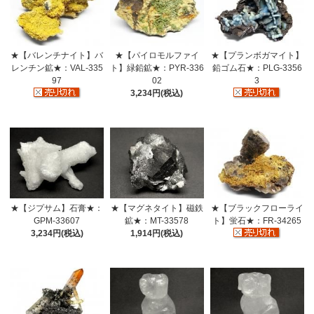
★【バレンチナイト】バ
★【パイロモルファイ
★【プランボガマイト】
レンチン鉱★：VAL-335
ト】緑鉛鉱★：PYR-336
鉛ゴム石★：PLG-3356
97
02
3
3,234円(税込)
★【ジプサム】石膏★：
★【マグネタイト】磁鉄
★【ブラックフローライ
GPM-33607
鉱★：MT-33578
ト】蛍石★：FR-34265
3,234円(税込)
1,914円(税込)