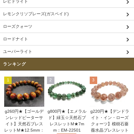
レピドライト
レモンクリソプレーズ(ガスペイド)
ローズクォーツ
ロードナイト
ユーパーライト
ランキング
1
2
3
g260円★【ゴールデ
g800円★【エメラル
g220円★【デンドラ
ンレッドピーターサ
ド】緑玉☆天然石ブ
イト・イン・ローズ
イト】天然石ブレス
レスレットM★7m
クォーツ】模樹石薔
レットM★12.5mm：
m：EM-22501
薇水晶ブレスレット