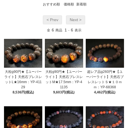
おすすめ順
価格順
新着順
< Prev
Next >
6
1
6
全
商品
-
表示
大粒g90円★【ユーパー
大粒g90円★【ユーパー
超レア品g260円★【ユ
ライト】天然石ブレスレ
ライト】天然石ブレスレ
ーパーライト】天然石ブ
ットL★16mm：YP-411
ットM★17.5mm：YP-4
レスレットＳ★１０ｍ
29
1135
ｍ：YP-68368
8,536円(税込)
9,603円(税込)
4,462円(税込)