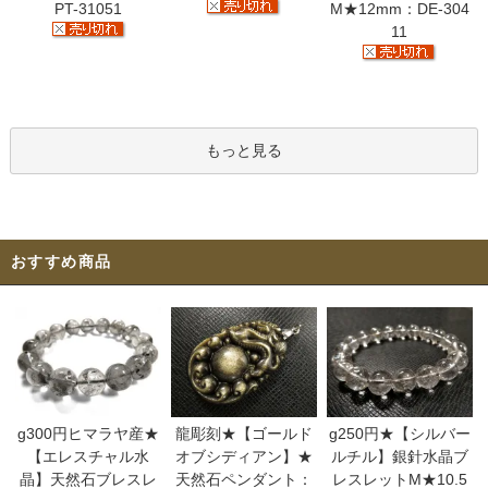
PT-31051
M★12mm：DE-304
11
もっと見る
おすすめ商品
g300円ヒマラヤ産★
龍彫刻★【ゴールド
g250円★【シルバー
【エレスチャル水
オブシディアン】★
ルチル】銀針水晶ブ
晶】天然石ブレスレ
天然石ペンダント：
レスレットM★10.5