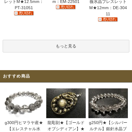
レットM★12.5mm：
m：EM-22501
薇水晶ブレスレット
PT-31051
M★12mm：DE-304
11
もっと見る
おすすめ商品
g300円ヒマラヤ産★
龍彫刻★【ゴールド
g250円★【シルバー
【エレスチャル水
オブシディアン】★
ルチル】銀針水晶ブ