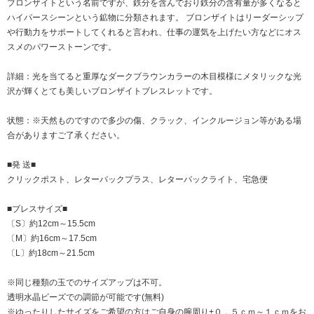
ブロンザイトという名前ですが、鉄分を含んでおり鉄分の含有量が多くなると
ハイパースシーンという鉱物に分類されます。 ブロンザイトはリーダーシップ
や行動力をサポートしてくれると言われ、仕事の運気を上げたい方などにオス
スメのパワーストーンです。
詳細：光を当てると重厚なダークブラウンカラーの木目模様にメタリックな光
沢が輝くとても美しいブロンザイトブレスレットです。
状態：※天然ものですので多少の傷、クラック、インクルージョン等がある場
合がありますご了承ください。
■発 送■
クリックポスト、レターパックプラス、レターパックライト、宅急便
■ブレスサイズ■
〔S〕約12cm～15.5cm
〔M〕約16cm～17.5cm
〔L〕約18cm～21.5cm
※同じ種類の玉でのサイズアップは不可。
透明水晶ビーズでの調節が可能です(無料)
※ゆったりしたサイズをご希望の方はご自身の腕周り+０．５ｃｍ～１ｃｍをお