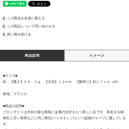
この商品を友達に教える
この商品について問い合わせる
買い物を続ける
商品説明
イメージ
■サイズ■
約：【重さ】５４．２ｇ 【玉径】１２ｍｍ 【腕周り】約１７ｃｍ（Ｍ）
産地：ブラジル
■商品の説明■
ブロンザイトは木目の様な模様に金属の光沢をもつ美しい石です、和名を古銅
輝石と言い翡翠などと同じ輝石(パイロキシン)という鉱物グループに属していま
す。