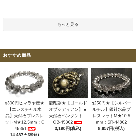
もっと見る
おすすめ商品
g300円ヒマラヤ産★
龍彫刻★【ゴールド
g250円★【シルバー
【エレスチャル水
オブシディアン】★
ルチル】銀針水晶ブ
晶】天然石ブレスレ
天然石ペンダント：
レスレットM★10.5
ットM★12.5mm：C
OB-45362
mm：SR-44802
-45351
3,190円(税込)
8,657円(税込)
14,487円(税込)