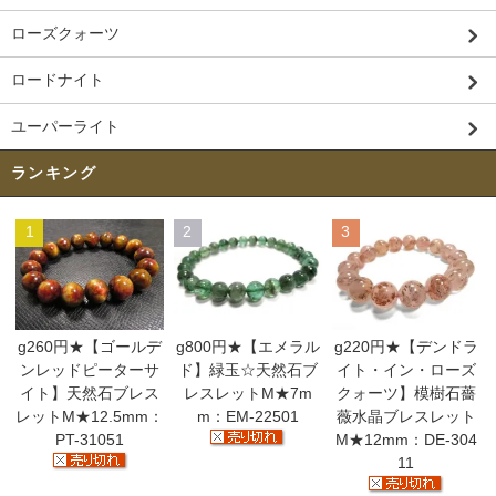
ローズクォーツ
ロードナイト
ユーパーライト
ランキング
1
2
3
g260円★【ゴールデ
g800円★【エメラル
g220円★【デンドラ
ンレッドピーターサ
ド】緑玉☆天然石ブ
イト・イン・ローズ
イト】天然石ブレス
レスレットM★7m
クォーツ】模樹石薔
レットM★12.5mm：
m：EM-22501
薇水晶ブレスレット
PT-31051
M★12mm：DE-304
11