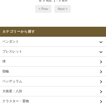
3
1
3
全
商品
-
表示
< Prev
Next >
カテゴリーから探す
ペンダント
ブレスレット
球
指輪
ペンデュラム
大衛星・八卦
クラスター・置物