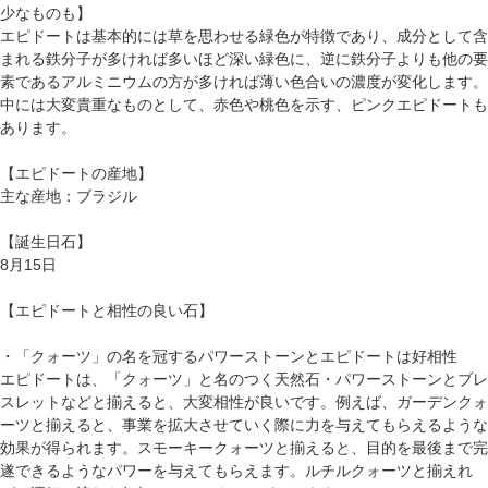
少なものも】
エピドートは基本的には草を思わせる緑色が特徴であり、成分として含
まれる鉄分子が多ければ多いほど深い緑色に、逆に鉄分子よりも他の要
素であるアルミニウムの方が多ければ薄い色合いの濃度が変化します。
中には大変貴重なものとして、赤色や桃色を示す、ピンクエピドートも
あります。
【エピドートの産地】
主な産地：ブラジル
【誕生日石】
8月15日
【エピドートと相性の良い石】
・「クォーツ」の名を冠するパワーストーンとエピドートは好相性
エピドートは、「クォーツ」と名のつく天然石・パワーストーンとブレ
スレットなどと揃えると、大変相性が良いです。例えば、ガーデンクォ
ーツと揃えると、事業を拡大させていく際に力を与えてもらえるような
効果が得られます。スモーキークォーツと揃えると、目的を最後まで完
遂できるようなパワーを与えてもらえます。ルチルクォーツと揃えれ