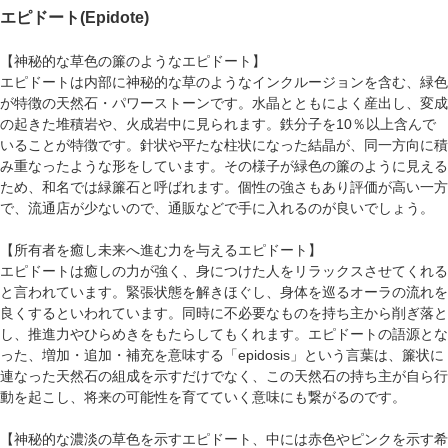
エピドート(Epidote)
【神秘的な草色の簾のようなエピドート】
エピドートは内部に神秘的な草のようなインクルージョンを含む、緑色
が特徴の天然石・パワーストーンです。水晶とともによく産出し、変成
の起きた堆積岩や、火成岩中に見られます。鉄分子を10％以上含んで
いることが特徴です。針状や平たな柱状になった結晶が、同一方向に積
み重なったような形をしています。その様子が緑色の簾のように見える
ため、和名では緑簾石と呼ばれます。個性の強さもあり評価が高い一方
で、流通店が少ないので、通販などで手に入れるのが良いでしょう。
【所有者を癒し未来へ進む力を与えるエピドート】
エピドートは癒しの力が強く、身につけた人をリラックスさせてくれる
と言われています。緊張状態を解きほぐし、身体を巡るオーラの流れを
良くするといわれています。同時に不必要なものを持ち主から削ぎ落と
し、推進力やひらめきをもたらしてもくれます。エピドートの語源とな
った、増加・追加・補充を意味する「epidosis」という言葉は、簾状に
連なった天然石の組成を示すだけでなく、この天然石の持ち主が自ら行
動を起こし、将来の可能性を育てていく意味にも繋がるのです。
【神秘的な濃淡の草色を示すエピドート、中には赤色やピンクを示す希