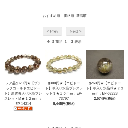
おすすめ順
価格順
新着順
< Prev
Next >
3
1
3
全
商品
-
表示
レア品g320円★【ブラ
g300円★【エピドー
g260円★【エピドー
ックゴールドエピドー
ト】草入り水晶ブレスレ
ト】草入り水晶球★２２
ト】黒雲母入り水晶ブレ
ットＳ★１０ｍｍ：EP-
ｍｍ：EP-62228
スレットＭ★１２ｍｍ：
73797
2,574円(税込)
EP-14314
5,445円(税込)