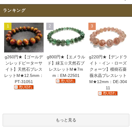
ランキング
1
2
3
g260円★【ゴールデ
g800円★【エメラル
g220円★【デンドラ
ンレッドピーターサ
ド】緑玉☆天然石ブ
イト・イン・ローズ
イト】天然石ブレス
レスレットM★7m
クォーツ】模樹石薔
レットM★12.5mm：
m：EM-22501
薇水晶ブレスレット
PT-31051
M★12mm：DE-304
11
もっと見る