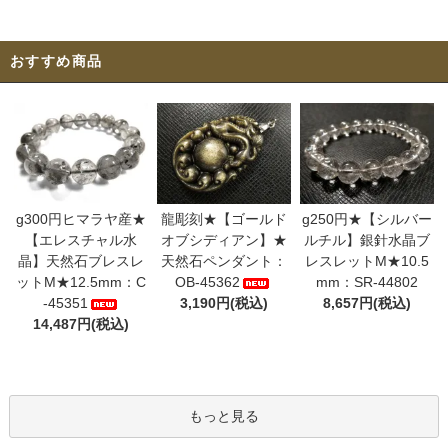
おすすめ商品
g300円ヒマラヤ産★
龍彫刻★【ゴールド
g250円★【シルバー
【エレスチャル水
オブシディアン】★
ルチル】銀針水晶ブ
晶】天然石ブレスレ
天然石ペンダント：
レスレットM★10.5
ットM★12.5mm：C
OB-45362
mm：SR-44802
-45351
3,190円(税込)
8,657円(税込)
14,487円(税込)
もっと見る