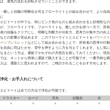
ば、運気の流れを好転させていくことができます。
・癒しと頭脳の明晰化を司るフローライトとの組み合わせで、より自由
に
エピドートの中でも、特にピンク色のものと組み合わせると好相性なの
が、フローライトです。フローライトも、癒しの力を持つ一方で、所有
者の頭脳をクリアにし、明晰な判断力や分析力、思考力や集中力の向上
などの影響が見込めます。このフローライトとエピドートを
パワースト
ーンブレスレット
などにして組み合わせることで、所有者の思考や行動
を自由に羽ばたかせ、背中を押すように力を与えてくれます。もし気に
なるという方は、通販でそれぞれの天然石を探してみてください。現在
では、ネットから簡単に通販で購入することが可能です。一番手軽な購
入は、通販だと思われますので、ご検討されることをおすすめします。
浄化・お手入れについて
エピドートは全ての方法で浄化が可能です。
クラスター
セージ
月光
太陽光
水
○
○
○
○
○