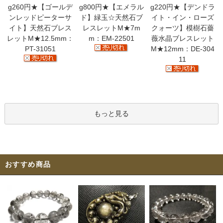
g260円★【ゴールデ
g800円★【エメラル
g220円★【デンドラ
ンレッドピーターサ
ド】緑玉☆天然石ブ
イト・イン・ローズ
イト】天然石ブレス
レスレットM★7m
クォーツ】模樹石薔
レットM★12.5mm：
m：EM-22501
薇水晶ブレスレット
PT-31051
M★12mm：DE-304
11
もっと見る
おすすめ商品