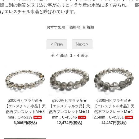
際に別の物質を取り込む事がありヒマラヤ産の水晶に多くみられ、一部
はエレスチャル水晶と呼ばれています。
おすすめ順
価格順
新着順
< Prev
Next >
4
1
4
全
商品
-
表示
g300円ヒマラヤ産★
g300円ヒマラヤ産★
g300円ヒマラヤ産★
【エレスチャル水晶】天
【エレスチャル水晶】天
【エレスチャル水晶】天
然石ブレスレットM★8
然石ブレスレットM★11
然石ブレスレットM★1
mm：C-45339
mm：C-45346
2.5mm：C-45351
6,006円(税込)
12,474円(税込)
14,487円(税込)