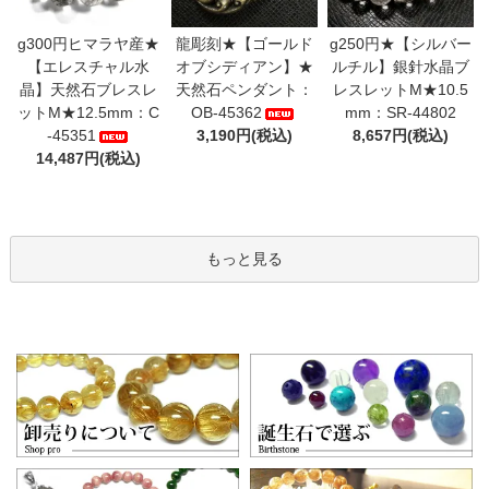
g300円ヒマラヤ産★
龍彫刻★【ゴールド
g250円★【シルバー
【エレスチャル水
オブシディアン】★
ルチル】銀針水晶ブ
晶】天然石ブレスレ
天然石ペンダント：
レスレットM★10.5
ットM★12.5mm：C
OB-45362
mm：SR-44802
-45351
3,190円(税込)
8,657円(税込)
14,487円(税込)
もっと見る