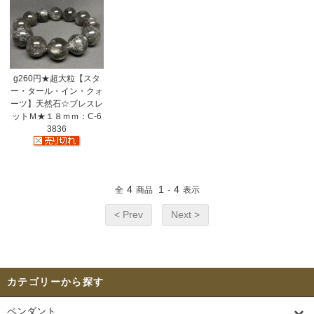
g260円★超大粒【スタ
ー・タール・イン・クォ
ーツ】天然石☆ブレスレ
ットＭ★１８ｍｍ：C-6
3836
4
1
4
全
商品
-
表示
< Prev
Next >
カテゴリーから探す
ペンダント