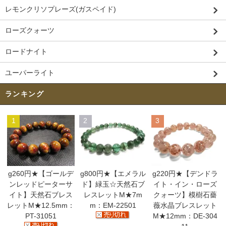
レモンクリソプレーズ(ガスペイド)
ローズクォーツ
ロードナイト
ユーパーライト
ランキング
1
2
3
g260円★【ゴールデ
g800円★【エメラル
g220円★【デンドラ
ンレッドピーターサ
ド】緑玉☆天然石ブ
イト・イン・ローズ
イト】天然石ブレス
レスレットM★7m
クォーツ】模樹石薔
レットM★12.5mm：
m：EM-22501
薇水晶ブレスレット
PT-31051
M★12mm：DE-304