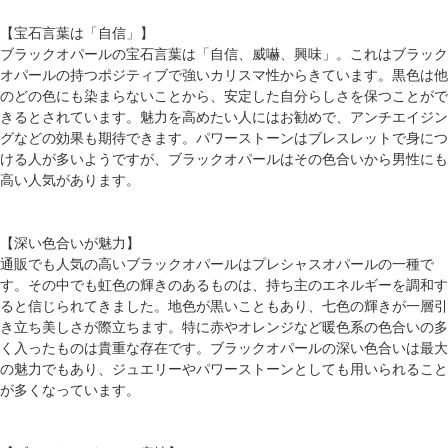
【宝石言葉は「自信」】
ブラックオパールの宝石言葉は「自信、威嚇、興味」。これはブラック
オパールの持つポジティブで強いカリスマ性からきています。黒色は他
のどの色にも染まらないことから、安定した自分らしさを保つことがで
きるとされています。魅力を高めたい人にはお勧めで、アンチエイジン
グなどの効果も期待できます。パワーストーンはブレスレットで身につ
ける人が多いようですが、ブラックオパールはその色合いから男性にも
高い人気があります。
【深い色合いが魅力】
通販でも人気の高いブラックオパールはプレシャスオパールの一種で
す。その中でも虹色の輝きのあるものは、持ち主のエネルギーを調和す
ると信じられてきました。地色が黒いこともあり、七色の輝きが一層引
き立ち美しさが際立ちます。特に赤やオレンジなど暖色系の色合いの多
く入ったものは貴重な存在です。ブラックオパールの深い色合いは最大
の魅力でもあり、ジュエリーやパワーストーンとしても用いられること
が多くなっています。