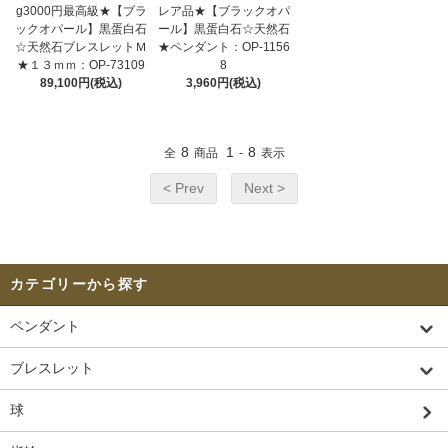
g3000円最高級★【ブラ
レア品★【ブラックオパ
ックオパール】黒蛋白石
ール】黒蛋白石☆天然石
☆天然石ブレスレットＭ
★ペンダント：OP-1156
★１３ｍｍ：OP-73109
8
89,100円(税込)
3,960円(税込)
8
1
8
全
商品
-
表示
< Prev
Next >
カテゴリーから探す
ペンダント
ブレスレット
球