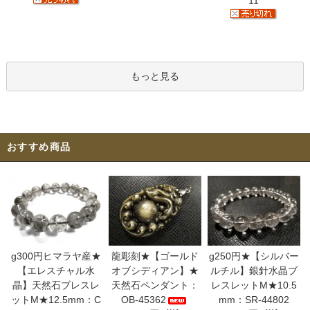
11
もっと見る
おすすめ商品
g300円ヒマラヤ産★
龍彫刻★【ゴールド
g250円★【シルバー
【エレスチャル水
オブシディアン】★
ルチル】銀針水晶ブ
晶】天然石ブレスレ
天然石ペンダント：
レスレットM★10.5
ットM★12.5mm：C
OB-45362
mm：SR-44802