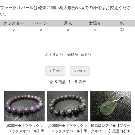
ブラックオパールは乾燥に弱い為太陽光や塩での浄化はお控えくださ
い。
クラスター
セージ
月光
太陽光
水
○
○
○
×
◎
おすすめ順
価格順
新着順
< Prev
Next >
8
1
8
全
商品
-
表示
g830円★【ブラックマ
g1000円★【ブラックマ
最高級レア品★【ブラッ
トリックスオパール】黒
トリックスオパール】黒
クオパール】黒蛋白石★