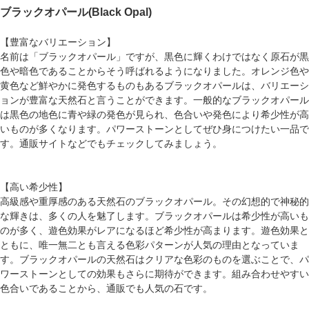
ブラックオパール(Black Opal)
【豊富なバリエーション】
名前は「ブラックオパール」ですが、黒色に輝くわけではなく原石が黒
色や暗色であることからそう呼ばれるようになりました。オレンジ色や
黄色など鮮やかに発色するものもあるブラックオパールは、バリエーシ
ョンが豊富な天然石と言うことができます。一般的なブラックオパール
は黒色の地色に青や緑の発色が見られ、色合いや発色により希少性が高
いものが多くなります。パワーストーンとしてぜひ身につけたい一品で
す。通販サイトなどでもチェックしてみましょう。
【高い希少性】
高級感や重厚感のある天然石のブラックオパール。その幻想的で神秘的
な輝きは、多くの人を魅了します。ブラックオパールは希少性が高いも
のが多く、遊色効果がレアになるほど希少性が高まります。遊色効果と
ともに、唯一無二とも言える色彩パターンが人気の理由となっていま
す。ブラックオパールの天然石はクリアな色彩のものを選ぶことで、パ
ワーストーンとしての効果もさらに期待ができます。組み合わせやすい
色合いであることから、通販でも人気の石です。