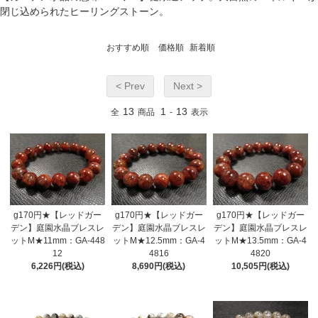
閉じ込められたヒーリングストーン。
おすすめ順
価格順
新着順
< Prev
Next >
13
1
13
全
商品
-
表示
g170円★【レッドガー
g170円★【レッドガー
g170円★【レッドガー
デン】庭園水晶ブレスレ
デン】庭園水晶ブレスレ
デン】庭園水晶ブレスレ
ットM★11mm：GA-448
ットM★12.5mm：GA-4
ットM★13.5mm：GA-4
12
4816
4820
6,226円(税込)
8,690円(税込)
10,505円(税込)