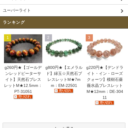
ユーパーライト
ランキング
1
2
3
g260円★【ゴールデ
g800円★【エメラル
g220円★【デンドラ
ンレッドピーターサ
ド】緑玉☆天然石ブ
イト・イン・ローズ
イト】天然石ブレス
レスレットM★7m
クォーツ】模樹石薔
レットM★12.5mm：
m：EM-22501
薇水晶ブレスレット
PT-31051
M★12mm：DE-304
11