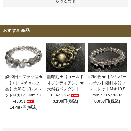
もっと見る
おすすめ商品
g300円ヒマラヤ産★
龍彫刻★【ゴールド
g250円★【シルバー
【エレスチャル水
オブシディアン】★
ルチル】銀針水晶ブ
晶】天然石ブレスレ
天然石ペンダント：
レスレットM★10.5
ットM★12.5mm：C
OB-45362
mm：SR-44802
-45351
3,190円(税込)
8,657円(税込)
14,487円(税込)