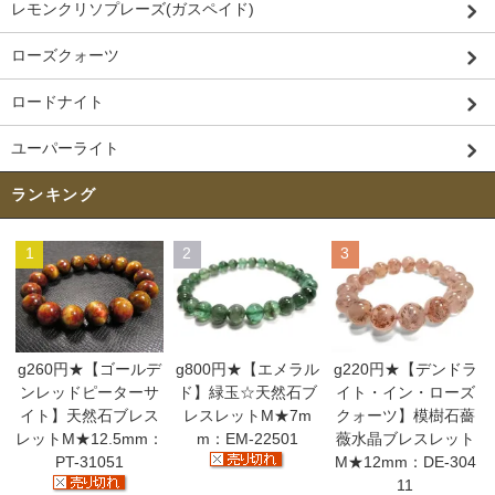
レモンクリソプレーズ(ガスペイド)
ローズクォーツ
ロードナイト
ユーパーライト
ランキング
1
2
3
g260円★【ゴールデ
g800円★【エメラル
g220円★【デンドラ
ンレッドピーターサ
ド】緑玉☆天然石ブ
イト・イン・ローズ
イト】天然石ブレス
レスレットM★7m
クォーツ】模樹石薔
レットM★12.5mm：
m：EM-22501
薇水晶ブレスレット
PT-31051
M★12mm：DE-304
11