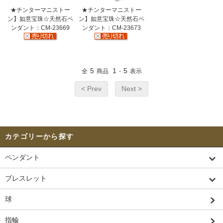
★チンターマニストー
★チンターマニストー
ン】如意宝珠☆天然石ペ
ン】如意宝珠☆天然石ペ
ンダント：CM-23669
ンダント：CM-23673
5
1
5
全
商品
-
表示
< Prev
Next >
カテゴリーから探す
ペンダント
ブレスレット
球
指輪