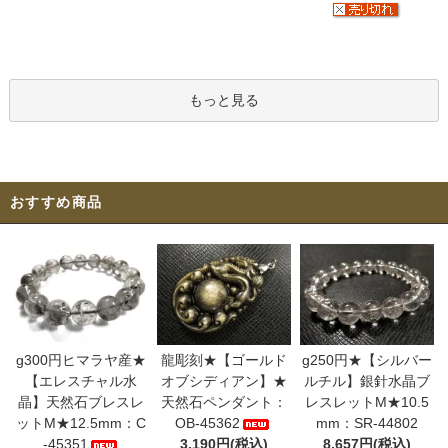
もっと見る
おすすめ商品
g300円ヒマラヤ産★
龍彫刻★【ゴールド
g250円★【シルバー
【エレスチャル水
オブシディアン】★
ルチル】銀針水晶ブ
晶】天然石ブレスレ
天然石ペンダント：
レスレットM★10.5
ットM★12.5mm：C
OB-45362
mm：SR-44802
-45351
3,190円(税込)
8,657円(税込)