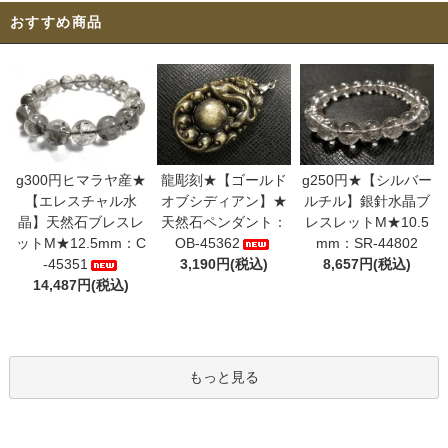
おすすめ商品
g300円ヒマラヤ産★
龍彫刻★【ゴールド
g250円★【シルバー
【エレスチャル水
オブシディアン】★
ルチル】銀針水晶ブ
晶】天然石ブレスレ
天然石ペンダント：
レスレットM★10.5
ットM★12.5mm：C
OB-45362
mm：SR-44802
-45351
3,190円(税込)
8,657円(税込)
14,487円(税込)
もっと見る