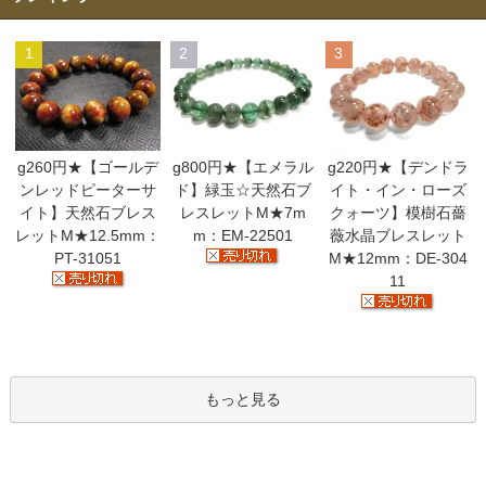
1
2
3
g260円★【ゴールデ
g800円★【エメラル
g220円★【デンドラ
ンレッドピーターサ
ド】緑玉☆天然石ブ
イト・イン・ローズ
イト】天然石ブレス
レスレットM★7m
クォーツ】模樹石薔
レットM★12.5mm：
m：EM-22501
薇水晶ブレスレット
PT-31051
M★12mm：DE-304
11
もっと見る