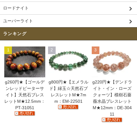
ロードナイト
ユーパーライト
ランキング
1
2
3
g260円★【ゴールデ
g800円★【エメラル
g220円★【デンドラ
ンレッドピーターサ
ド】緑玉☆天然石ブ
イト・イン・ローズ
イト】天然石ブレス
レスレットM★7m
クォーツ】模樹石薔
レットM★12.5mm：
m：EM-22501
薇水晶ブレスレット
PT-31051
M★12mm：DE-304
11