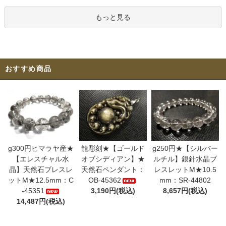
もっと見る
おすすめ商品
g300円ヒマラヤ産★
龍彫刻★【ゴールド
g250円★【シルバー
【エレスチャル水
オブシディアン】★
ルチル】銀針水晶ブ
晶】天然石ブレスレ
天然石ペンダント：
レスレットM★10.5
ットM★12.5mm：C
OB-45362
mm：SR-44802
-45351
3,190円(税込)
8,657円(税込)
14,487円(税込)