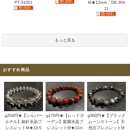
PT-31051
M★12mm：DE-304
11
もっと見る
おすすめ商品
g250円★【シルバー
g170円★【レッドガ
g300円★【ブラック
ルチル】銀針水晶ブ
ーデン】庭園水晶ブ
ムーンストーン】天
レスレットM★10.5
レスレットM★11m
然石ブレスレットM