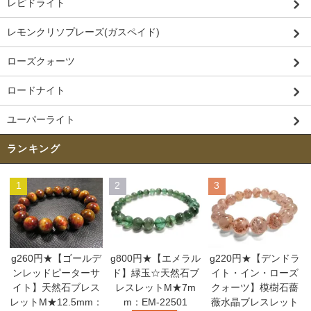
レピドライト
レモンクリソプレーズ(ガスペイド)
ローズクォーツ
ロードナイト
ユーパーライト
ランキング
1
2
3
g260円★【ゴールデ
g800円★【エメラル
g220円★【デンドラ
ンレッドピーターサ
ド】緑玉☆天然石ブ
イト・イン・ローズ
イト】天然石ブレス
レスレットM★7m
クォーツ】模樹石薔
レットM★12.5mm：
m：EM-22501
薇水晶ブレスレット