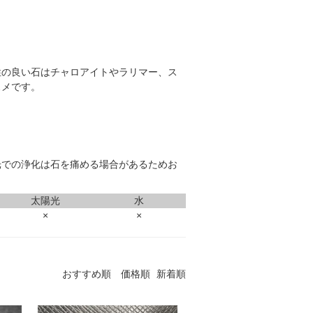
性の良い石は
チャロアイト
や
ラリマー
、
ス
スメです。
光での浄化は石を痛める場合があるためお
太陽光
水
×
×
おすすめ順
価格順
新着順