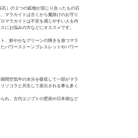
雀石）の２つの鉱物が混じり合ったもの石
れ、マラカイトは古くから魔除けのお守り
ズロマラカイトは不安を感じやすい人を内
レスにお悩みの方などにオススメです。
イト、鮮やかなグリーンの輝きを放つマラ
した
パワーストーンブレスレット
や
パワー
い期間空気中の水分を吸収して一部がマラ
クリソコラと共生して産出される事も多く
いられ、古代エジプトの壁画や日本画など