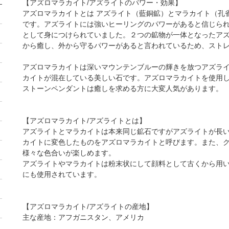
【アズロマラカイト/アズライトのパワー・効果】
アズロマラカイトとは アズライト（藍銅鉱）とマラカイト（孔
です。アズライトには強いヒーリングのパワーがあると信じら
として身につけられていました。２つの鉱物が一体となったア
から癒し、外から守るパワーがあると言われているため、スト
アズロマラカイトは深いマウンテンブルーの輝きを放つアズラ
カイトが混在している美しい石です。アズロマラカイトを使用
ストーンペンダント
は癒しを求める方に大変人気があります。
【アズロマラカイト/アズライトとは】
アズライトとマラカイトは本来同じ鉱石ですがアズライトが長
カイトに変色したものをアズロマラカイトと呼びます。また、
様々な色合いが楽しめます。
アズライトやマラカイトは粉末状にして顔料として古くから用
にも使用されています。
【アズロマラカイト/アズライトの産地】
主な産地：アフガニスタン、アメリカ