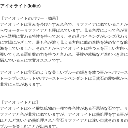
アイオライト(Iolite)
【アイオライトのパワー・効果】
アイオライトは青みを帯びたすみれ色で、サファイアに似ていることか
らウォーターサファイアとも呼ばれています。見る角度によって色が青
から透明に変わる特性を持っており、その昔バイキングがレンズ代わり
に太陽にかざして、最も色が濃く見える方向に船の進路を決め安全な航
海をしていました。そのことからアイオライトは持つ人を正しい方向へ
導いてくれる羅針盤の力を持つと言われ、受験や就職など進むべき道に
悩んでいる人に大変オススメです。
アイオライトは宝石のような美しいブルーの輝きを放つ事から
パワース
トーンブレスレット
や
パワーストーンペンダント
は天然石の愛好家から
非常に人気があります。
【アイオライトとは】
アイオライトはケイ酸塩鉱物の一種で多色性がある不思議な石です。サ
ファイアと色が非常に似ていますが、アイオライトは熱処理をする事が
ほとんど無いため熱処理された宝石サファイアとは違い自然そのままの
ブルーを楽しむことが出来ます。