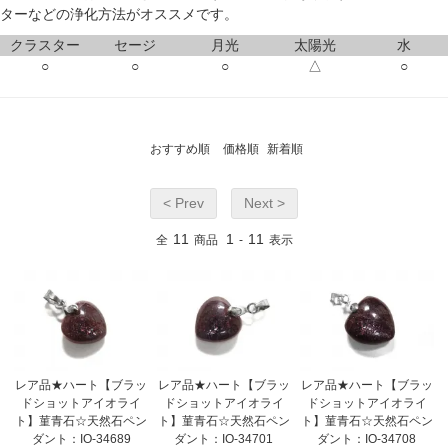
ターなどの浄化方法がオススメです。
クラスター
セージ
月光
太陽光
水
○
○
○
△
○
おすすめ順
価格順
新着順
< Prev
Next >
11
1
11
全
商品
-
表示
レア品★ハート【ブラッ
レア品★ハート【ブラッ
レア品★ハート【ブラッ
ドショットアイオライ
ドショットアイオライ
ドショットアイオライ
ト】菫青石☆天然石ペン
ト】菫青石☆天然石ペン
ト】菫青石☆天然石ペン
ダント：IO-34689
ダント：IO-34701
ダント：IO-34708