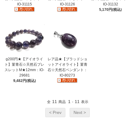
IO-31115
IO-31126
IO-31132
5,170円(税込)
g200円★【アイオライ
レア品★【ブラッドショ
ト】菫青石☆天然石ブレ
ットアイオライト】菫青
スレットM★12mm：IO-
石☆天然石ペンダント：
29681
IO-80273
9,482円(税込)
11
1
11
全
商品
-
表示
< Prev
Next >