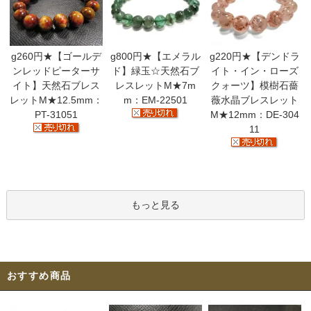
g260円★【ゴールデ
g800円★【エメラル
g220円★【デンドラ
ンレッドピーターサ
ド】緑玉☆天然石ブ
イト・イン・ローズ
イト】天然石ブレス
レスレットM★7m
クォーツ】模樹石薔
レットM★12.5mm：
m：EM-22501
薇水晶ブレスレット
PT-31051
M★12mm：DE-304
11
もっと見る
おすすめ商品