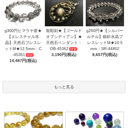
g300円ヒマラヤ産★
龍彫刻★【ゴールド
g250円★【シルバー
【エレスチャル水
オブシディアン】★
ルチル】銀針水晶ブ
晶】天然石ブレスレ
天然石ペンダント：
レスレットM★10.5
ットM★12.5mm：C
OB-45362
mm：SR-44802
-45351
3,190円(税込)
8,657円(税込)
14,487円(税込)
もっと見る