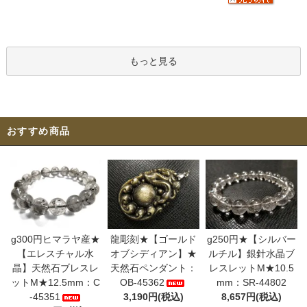
もっと見る
おすすめ商品
g300円ヒマラヤ産★
龍彫刻★【ゴールド
g250円★【シルバー
【エレスチャル水
オブシディアン】★
ルチル】銀針水晶ブ
晶】天然石ブレスレ
天然石ペンダント：
レスレットM★10.5
ットM★12.5mm：C
OB-45362
mm：SR-44802
-45351
3,190円(税込)
8,657円(税込)