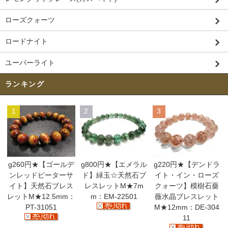
ローズクォーツ
ロードナイト
ユーパーライト
ランキング
1
2
3
g260円★【ゴールデ
g800円★【エメラル
g220円★【デンドラ
ンレッドピーターサ
ド】緑玉☆天然石ブ
イト・イン・ローズ
イト】天然石ブレス
レスレットM★7m
クォーツ】模樹石薔
レットM★12.5mm：
m：EM-22501
薇水晶ブレスレット
PT-31051
M★12mm：DE-304
11