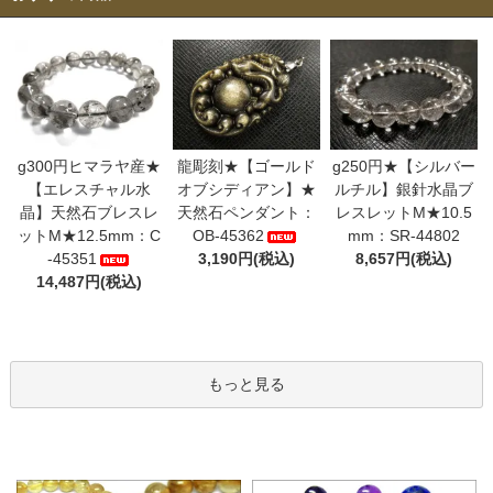
g300円ヒマラヤ産★
龍彫刻★【ゴールド
g250円★【シルバー
【エレスチャル水
オブシディアン】★
ルチル】銀針水晶ブ
晶】天然石ブレスレ
天然石ペンダント：
レスレットM★10.5
ットM★12.5mm：C
OB-45362
mm：SR-44802
-45351
3,190円(税込)
8,657円(税込)
14,487円(税込)
もっと見る