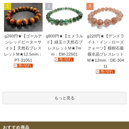
1
2
3
g260円★【ゴールデ
g800円★【エメラル
g220円★【デンドラ
ンレッドピーターサ
ド】緑玉☆天然石ブ
イト・イン・ローズ
イト】天然石ブレス
レスレットM★7m
クォーツ】模樹石薔
レットM★12.5mm：
m：EM-22501
薇水晶ブレスレット
PT-31051
M★12mm：DE-304
11
もっと見る
おすすめ商品