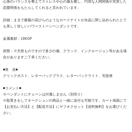
心身のバランスを整えてストレスや心の傷を癒し、円滑な人間関係や充実した
恋愛関係をもたらしてくれると言われています。
詳細：まるで薔薇の花びらのようなロードナイトが水晶に閉じ込められたとて
も美しく珍しいパワーストーンペンダントです。
金属素材：18KGP
状態：※天然ものですので多少の傷、クラック、インクルージョン等がある場
合がありますご了承ください。
■発 送■
クリックポスト、レターパックプラス、レターパックライト、宅急便
■コメント■
※ペンダントにチェーンは付属しません（別売り）
※取置きをして
オークション
の商品と一緒に送付も可能です。カート画面にて
【お支払い方法】と【配送方法】にヤフオクセット【送料無料】をお選びくだ
さい。