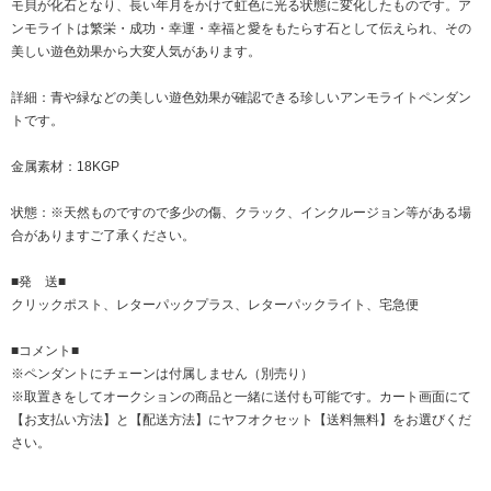
モ貝が化石となり、長い年月をかけて虹色に光る状態に変化したものです。ア
ンモライトは繁栄・成功・幸運・幸福と愛をもたらす石として伝えられ、その
美しい遊色効果から大変人気があります。
詳細：青や緑などの美しい遊色効果が確認できる珍しいアンモライトペンダン
トです。
金属素材：18KGP
状態：※天然ものですので多少の傷、クラック、インクルージョン等がある場
合がありますご了承ください。
■発 送■
クリックポスト、レターパックプラス、レターパックライト、宅急便
■コメント■
※ペンダントにチェーンは付属しません（別売り）
※取置きをして
オークション
の商品と一緒に送付も可能です。カート画面にて
【お支払い方法】と【配送方法】にヤフオクセット【送料無料】をお選びくだ
さい。