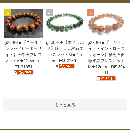
1
2
3
g260円★【ゴールデ
g800円★【エメラル
g220円★【デンドラ
ンレッドピーターサ
ド】緑玉☆天然石ブ
イト・イン・ローズ
イト】天然石ブレス
レスレットM★7m
クォーツ】模樹石薔
レットM★12.5mm：
m：EM-22501
薇水晶ブレスレット
PT-31051
M★12mm：DE-304
11
もっと見る