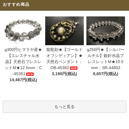
おすすめ商品
g300円ヒマラヤ産★
龍彫刻★【ゴールド
g250円★【シルバー
【エレスチャル水
オブシディアン】★
ルチル】銀針水晶ブ
晶】天然石ブレスレ
天然石ペンダント：
レスレットM★10.5
ットM★12.5mm：C
OB-45362
mm：SR-44802
-45351
3,190円(税込)
8,657円(税込)
14,487円(税込)
もっと見る