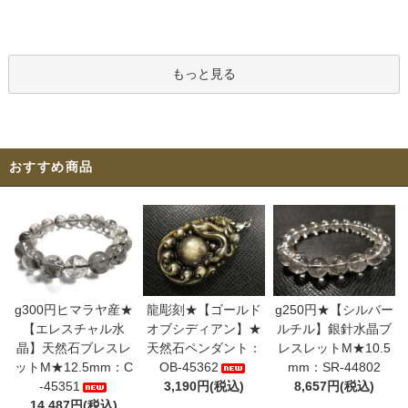
もっと見る
おすすめ商品
g300円ヒマラヤ産★
龍彫刻★【ゴールド
g250円★【シルバー
【エレスチャル水
オブシディアン】★
ルチル】銀針水晶ブ
晶】天然石ブレスレ
天然石ペンダント：
レスレットM★10.5
ットM★12.5mm：C
OB-45362
mm：SR-44802
-45351
3,190円(税込)
8,657円(税込)
14,487円(税込)