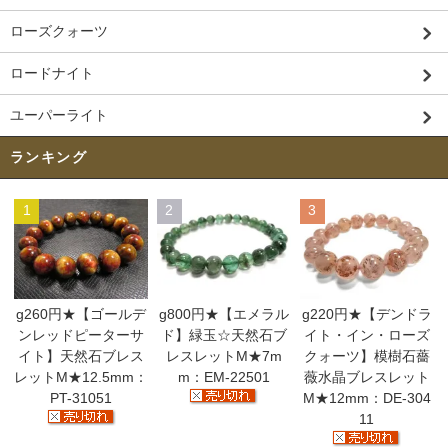
ローズクォーツ
ロードナイト
ユーパーライト
ランキング
1
2
3
g260円★【ゴールデ
g800円★【エメラル
g220円★【デンドラ
ンレッドピーターサ
ド】緑玉☆天然石ブ
イト・イン・ローズ
イト】天然石ブレス
レスレットM★7m
クォーツ】模樹石薔
レットM★12.5mm：
m：EM-22501
薇水晶ブレスレット
PT-31051
M★12mm：DE-304
11