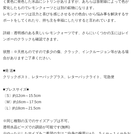
く黄色に発色した水晶にシトリンがありますが、あちらは放射線によって色が
変化したものでレモンクォーツとは別の鉱物になります。
レモンクォーツは活力と喜びを感じさせるその色合いから悩み事を解決するサ
ポ―トをしてくれたり、持ち主を幸福にしたりすると言われています。
詳細：透明感のある美しいレモンクォーツです、さらにいくつかの玉にはレイ
ンボーのクラックも確認できます。
状態：※天然ものですので多少の傷、クラック、インクルージョン等がある場
合がありますご了承ください。
■発 送■
クリックポスト、レターパックプラス、レターパックライト、宅急便
■ブレスサイズ■
〔S〕約12cm～15.5cm
〔M〕約16cm～17.5cm
〔L〕約18cm～21.5cm
※同じ種類の玉でのサイズアップは不可。
透明水晶ビーズでの調節が可能です(無料)
※ゆったりしたサイズをご希望の方はご自身の腕周り+０．５ｃｍ～１ｃｍをお