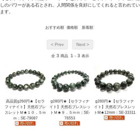
しのパワーがある石とされ、人間関係を良好にしてくれると言われてい
ます。
おすすめ順
価格順
新着順
< Prev
Next >
3
1
3
全
商品
-
表示
高品質g260円★【セラ
g280円★【セラフィナ
g280円★【セラフィナ
フィナイト】天然石ブレ
イト】天然石ブレスレッ
イト】天然石ブレスレッ
スレットＭ★１０．５ｍ
トＭ★９．５ｍｍ：SE-
トM★12mm：SE-33311
ｍ：SE-79087
76553