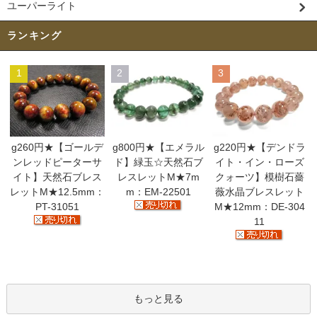
ユーパーライト
ランキング
1
2
3
g260円★【ゴールデ
g800円★【エメラル
g220円★【デンドラ
ンレッドピーターサ
ド】緑玉☆天然石ブ
イト・イン・ローズ
イト】天然石ブレス
レスレットM★7m
クォーツ】模樹石薔
レットM★12.5mm：
m：EM-22501
薇水晶ブレスレット
PT-31051
M★12mm：DE-304
11
もっと見る