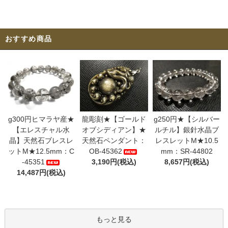
おすすめ商品
g300円ヒマラヤ産★
龍彫刻★【ゴールド
g250円★【シルバー
【エレスチャル水
オブシディアン】★
ルチル】銀針水晶ブ
晶】天然石ブレスレ
天然石ペンダント：
レスレットM★10.5
ットM★12.5mm：C
OB-45362
mm：SR-44802
-45351
3,190円(税込)
8,657円(税込)
14,487円(税込)
もっと見る