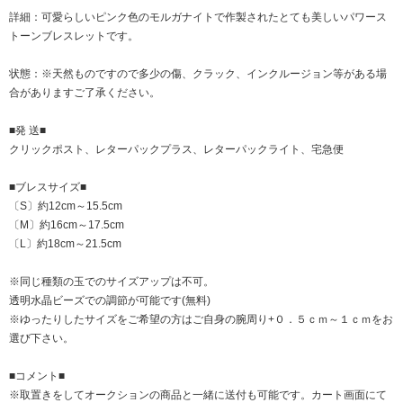
詳細：可愛らしいピンク色のモルガナイトで作製されたとても美しいパワース
トーンブレスレットです。
状態：※天然ものですので多少の傷、クラック、インクルージョン等がある場
合がありますご了承ください。
■発 送■
クリックポスト、レターパックプラス、レターパックライト、宅急便
■ブレスサイズ■
〔S〕約12cm～15.5cm
〔M〕約16cm～17.5cm
〔L〕約18cm～21.5cm
※同じ種類の玉でのサイズアップは不可。
透明水晶ビーズでの調節が可能です(無料)
※ゆったりしたサイズをご希望の方はご自身の腕周り+０．５ｃｍ～１ｃｍをお
選び下さい。
■コメント■
※取置きをして
オークション
の商品と一緒に送付も可能です。カート画面にて