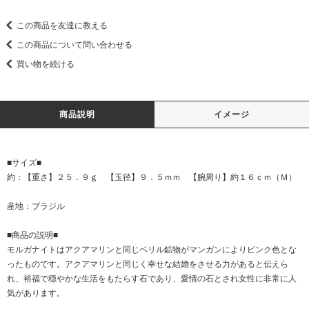
この商品を友達に教える
この商品について問い合わせる
買い物を続ける
商品説明
イメージ
■サイズ■
約：【重さ】２５．９ｇ 【玉径】９．５ｍｍ 【腕周り】約１６ｃｍ（Ｍ）
産地：ブラジル
■商品の説明■
モルガナイトはアクアマリンと同じベリル鉱物がマンガンによりピンク色とな
ったものです。アクアマリンと同じく幸せな結婚をさせる力があると伝えら
れ、裕福で穏やかな生活をもたらす石であり、愛情の石とされ女性に非常に人
気があります。