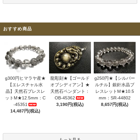
おすすめ商品
g300円ヒマラヤ産★
龍彫刻★【ゴールド
g250円★【シルバー
【エレスチャル水
オブシディアン】★
ルチル】銀針水晶ブ
晶】天然石ブレスレ
天然石ペンダント：
レスレットM★10.5
ットM★12.5mm：C
OB-45362
mm：SR-44802
-45351
3,190円(税込)
8,657円(税込)
14,487円(税込)
もっと見る