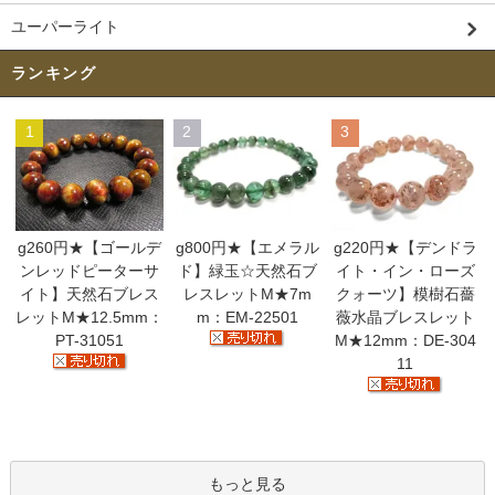
ユーパーライト
ランキング
1
2
3
g260円★【ゴールデ
g800円★【エメラル
g220円★【デンドラ
ンレッドピーターサ
ド】緑玉☆天然石ブ
イト・イン・ローズ
イト】天然石ブレス
レスレットM★7m
クォーツ】模樹石薔
レットM★12.5mm：
m：EM-22501
薇水晶ブレスレット
PT-31051
M★12mm：DE-304
11
もっと見る