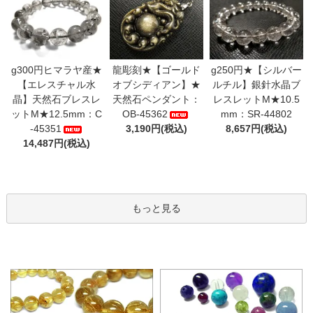
g300円ヒマラヤ産★
龍彫刻★【ゴールド
g250円★【シルバー
【エレスチャル水
オブシディアン】★
ルチル】銀針水晶ブ
晶】天然石ブレスレ
天然石ペンダント：
レスレットM★10.5
ットM★12.5mm：C
OB-45362
mm：SR-44802
-45351
3,190円(税込)
8,657円(税込)
14,487円(税込)
もっと見る