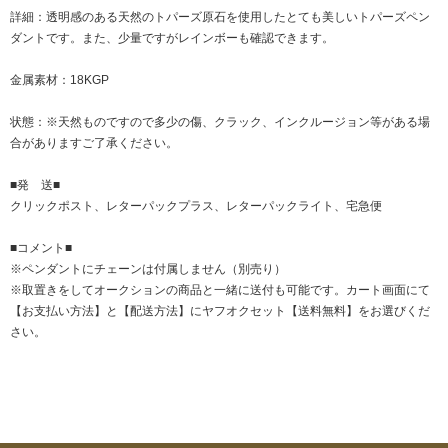
詳細：透明感のある天然のトパーズ原石を使用したとても美しいトパーズペン
ダントです。また、少量ですがレインボーも確認できます。
金属素材：18KGP
状態：※天然ものですので多少の傷、クラック、インクルージョン等がある場
合がありますご了承ください。
■発 送■
クリックポスト、レターパックプラス、レターパックライト、宅急便
■コメント■
※ペンダントにチェーンは付属しません（別売り）
※取置きをして
オークション
の商品と一緒に送付も可能です。カート画面にて
【お支払い方法】と【配送方法】にヤフオクセット【送料無料】をお選びくだ
さい。