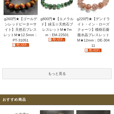
g260円★【ゴールデ
g800円★【エメラル
g220円★【デンドラ
ンレッドピーターサ
ド】緑玉☆天然石ブ
イト・イン・ローズ
イト】天然石ブレス
レスレットM★7m
クォーツ】模樹石薔
レットM★12.5mm：
m：EM-22501
薇水晶ブレスレット
PT-31051
M★12mm：DE-304
11
もっと見る
おすすめ商品