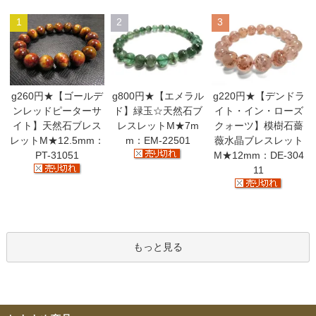
1
2
3
g260円★【ゴールデ
g800円★【エメラル
g220円★【デンドラ
ンレッドピーターサ
ド】緑玉☆天然石ブ
イト・イン・ローズ
イト】天然石ブレス
レスレットM★7m
クォーツ】模樹石薔
レットM★12.5mm：
m：EM-22501
薇水晶ブレスレット
PT-31051
M★12mm：DE-304
11
もっと見る