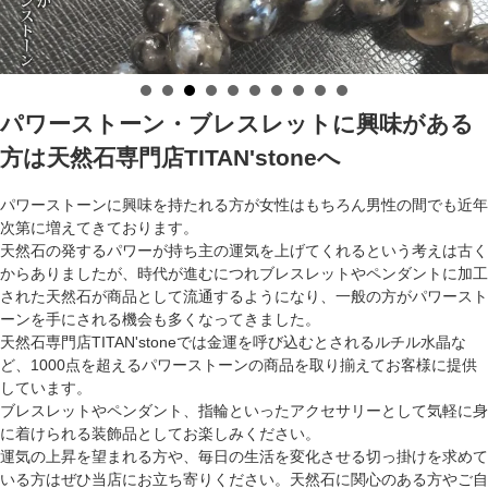
パワーストーン・ブレスレットに興味がある
方は天然石専門店TITAN'stoneへ
パワーストーンに興味を持たれる方が女性はもちろん男性の間でも近年
次第に増えてきております。
天然石の発するパワーが持ち主の運気を上げてくれるという考えは古く
からありましたが、時代が進むにつれブレスレットやペンダントに加工
された天然石が商品として流通するようになり、一般の方がパワースト
ーンを手にされる機会も多くなってきました。
天然石専門店TITAN'stoneでは金運を呼び込むとされるルチル水晶な
ど、1000点を超えるパワーストーンの商品を取り揃えてお客様に提供
しています。
ブレスレットやペンダント、指輪といったアクセサリーとして気軽に身
に着けられる装飾品としてお楽しみください。
運気の上昇を望まれる方や、毎日の生活を変化させる切っ掛けを求めて
いる方はぜひ当店にお立ち寄りください。天然石に関心のある方やご自