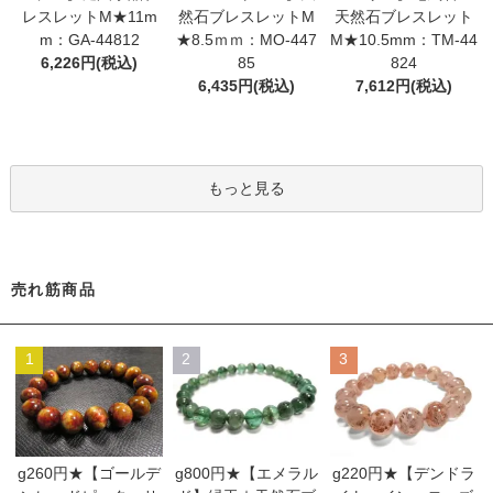
クリソコラ
2点

レスレットM★11m
然石ブレスレットM
天然石ブレスレット
m：GA-44812
★8.5ｍｍ：MO-447
M★10.5mm：TM-44
クリスタル(水晶)
5点

6,226円(税込)
85
824
NEW!!26.5.14

6,435円(税込)
7,612円(税込)
トパーズ
3点a

【球】
5点

NEW!!26.4.23

もっと見る
タイチンルチル
3点

リビアングラス
4点

NEW!!26.4.17

売れ筋商品
ムーンストーン
3点

アメジスト
5点

1
2
3
NEW!!26.4.10

ガーネット
ラビットヘアールチル
2点

NEW!!26.4.3

g260円★【ゴールデ
g800円★【エメラル
g220円★【デンドラ
サンストーン