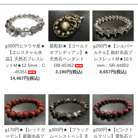
NEW!!26.7.9

ルビー
2点

アメジスト
4点

NEW!!26.7.2

ティファニーストーン
3点

g300円ヒマラヤ産★
龍彫刻★【ゴールド
g250円★【シルバー
リビアングラス
2点

【エレスチャル水
オブシディアン】★
ルチル】銀針水晶ブ
NEW!!26.6.26

晶】天然石ブレスレ
天然石ペンダント：
レスレットM★10.5
ットM★12.5mm：C
OB-45362
mm：SR-44802
アクアマリン
3点

-45351
3,190円(税込)
8,657円(税込)
アクアマリン
4点

14,487円(税込)
NEW!!26.6.18

ヌーマイト
アンデシン
2点

NEW!!26.6.12

アマゾナイト
オーロラクォーツ
2点

g170円★【レッドガ
g300円★【ブラック
g200円★【ピンクト
NEW!!26.6.4

ーデン】庭園水晶ブ
ムーンストーン】天
ルマリン】電気石☆