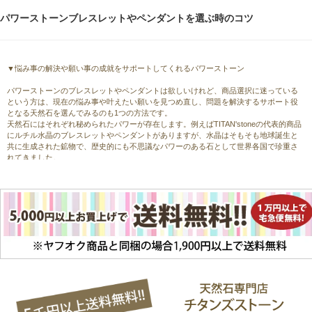
サンストーン
レア物・その他
5点

パワーストーンブレスレットやペンダントを選ぶ時のコツ
NEW!!26.2.12

タイチンルチル
アメジスト
3点

▼悩み事の解決や願い事の成就をサポートしてくれるパワーストーン
NEW!!26.2.5

パワーストーンのブレスレットやペンダントは欲しいけれど、商品選択に迷っている
という方は、現在の悩み事や叶えたい願いを見つめ直し、問題を解決するサポート役
レッドルチル(紅針水晶)
となる天然石を選んでみるのも1つの方法です。
アパタイト
2点

天然石にはそれぞれ秘められたパワーが存在します。例えばTITAN'stoneの代表的商品
にルチル水晶のブレスレットやペンダントがありますが、水晶はそもそも地球誕生と
NEW!!26.1.29

共に生成された鉱物で、歴史的にも不思議なパワーのある石として世界各国で珍重さ
アメジスト
れてきました。
ロードナイト
3点

ルチル(金紅石）を含んでいる水晶は通常のクォーツよりもパワーがあり、金運や仕事
運、家族運に影響すると言われています。
NEW!!26.1.22

お金を貯めたい方や競争に勝ちたい方、心を強くしたい方にお勧めの石です。パワー
から選ぶ代表的天然石の例を幾つか挙げてみますので、参考にしてください。
グリーンルチル(緑針水晶)
恋愛運アップの天然石にはアクアマリンやアメジストなどが、金運アップの石にはタ
シナバー(シンシャ)
2点

イガーアイやルチル水晶などがあります。
ルチル水晶の中でも水晶内部のルチルが板状や束状に太くなっていてゴージャスな印
NEW!!26.1.15

象を与えるタイチンルチルは付加価値が高く、華僑の間で熱心に取引されてきまし
た。
アクアマリン
厄除けのお守り石には、茶水晶やブラックルチル(黒針水晶)などがお勧めです。
サファイア
2点

NEW!!26.1.8

▼天然石のアイテム選びでは直感も重要です