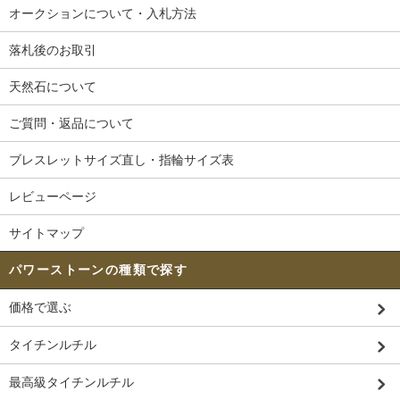
1月はガーネット、2月はアメジスト、3月はアクアマリンとコーラル及びブラッドスト
オークションについて・入札方法
ーン、4月は水晶とダイヤモンドです。
5月はエメラルドと翡翠、6月はムーンストーンと真珠及びアレキサンドライトが誕生
石となっています。
落札後のお取引
7月はルビーとカーネリアン、8月はペリドットとサードニクス、9月はサファイアとア
イオライト、10月はトルマリンとオパール及びローズクォーツです。
天然石について
水晶の中でもピンク色のローズクォーツは10月の誕生石ですので気を付けてくださ
い。
11月はトパーズとシトリン、12月はラピスラズリとターコイズ及びタンザナイトで
ご質問・返品について
す。
TITAN'stoneではそれぞれの月の誕生石を使用したブレスレットやペンダントなど幅広
ブレスレットサイズ直し・指輪サイズ表
くご用意しております。
レビューページ
サイトマップ
パワーストーンの種類で探す
価格で選ぶ
タイチンルチル
最高級タイチンルチル