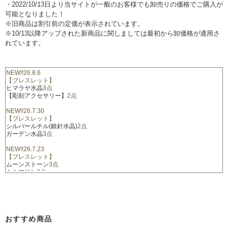
・2022/10/13日より当サイトが一般のお客様でも卸売りの価格でご購入が
可能となりました！
※旧商品は割引前の定価が表示されています。
※10/13以降アップされた新商品に関しましては最初から卸価格が適用さ
れています。
NEW!!26.8.6

ヒマラヤ水晶
【彫刻アクセサリー】
2点

NEW!!26.7.30

シルバールチル(銀針水晶)
ガーデン水晶
3点

NEW!!26.7.23

ムーンストーン
トルマリン
2点

NEW!!26.7.16

ラピスラズリ
3点

【レア物・その他】
5点

おすすめ商品