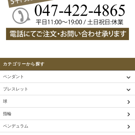
エメラルド
ロードナイト
2点

パワーストーン選びでは、天然石のパワーばかりに気を取られてしまいがちですが、
お客様ご自身の感情も大切にしてください。
06.7.1

石の放つ波長とご自身が本来持っている波長が共鳴するケースもあるため、確たる理
水晶を中心とした天然石アクセサリーショップ"TITAN'stone

由が無くてもチョットでも気になる天然石のブレスレットやペンダントなどを見付け
（チタンズストーン）"がオープンしました！

たら、立ち止まってみることをお勧めします。
パワーストーンを初めて見た際に感じるインスピレーションはとても重要です。
例えば恋愛運上昇のブレスレットを求めてお店に来たのに、何故か厄除けのペンダン
トを気に入り、欲しくなってしまったとしましょう。お客様の恋愛運を妨げている余
計な人間関係が存在している可能性があります。
厄除けの石は、新しい縁を邪魔している不要な縁を断ち切るサポートをしてくれるで
しょう。恋愛運を上げるために必要とされている要素は一様では無く、人によって異
なっています。
恋愛運アップのパワーストーンにはローズクォーツやアクアマリンなどがあります
カテゴリーから探す
が、ひょっとして金運アップのルチル水晶や仕事運アップのグリーンルチル、美容運
アップのインカローズや家庭運アップのシルバールチルなどが恋愛成就への道筋をつ
ペンダント
けてくれるかもしれません。
惹かれるアイテムとの出会いは、それ自体が幸運です。TITAN'stoneではパワーストー
ンを幅広くそろえておりますので、品揃えを眺めるだけでも楽しい気持ちになれま
ブレスレット
す。じっくり選んで、お気に入りの品を見付けてください。
球
▼バラエティーに富むパワーストーンの色彩
指輪
パワーストーンで作られたブレスレットやペンダントの色彩は多様です。
お気に入りのカラーのカテゴリーから商品を探してみても良いかもしれません。
ペンデュラム
ご自身のファッションに合うカラーの天然石アクセサリーを探すのも楽しいです。
TITAN'stoneでは豊富な色彩のペンダントやブレスレットなどのアイテムを多数ご用意