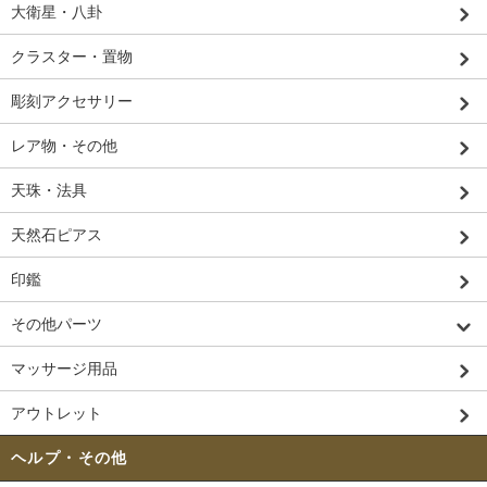
しています。黄金色に輝くゴールドルチルのブレスレットやピンク色が可愛らしいイ
大衛星・八卦
ンカローズのペンダントなどは特に人気です。
落ち着いた色彩をお求めのお客様にはシルバールチルの商品などもお勧めです。
ブレスレットやペンダント以外に水晶球や指輪、原石なども取り揃えております。
クラスター・置物
カラーによって天然石のパワーを判断することも可能です。例えば石を彩る赤色は行
動力と生命力を、青色は知性と精神を、黄色は幸福と解放を表しています。他にも白
彫刻アクセサリー
色は神聖さと秩序を、黒色は強さとカリスマ性を、透明色は浄化と純心を意味しま
す。
ミックスされた色の石が象徴しているのは調和と多才性です。
レア物・その他
お好みのパワーストーンのカラーから、現在のお客様に必要とされているものが何な
のかある程度分析できます。赤色のパワーストーンが気になる方は身体が更なる活力
天珠・法具
を欲しているのでしょうし、青色のパワーストーンが気になる方は心がどこか満たさ
れていない状態なのでしょう。
前知識無しで直感に基づいて好きな色を選んでみるのも、推奨されているアイテム購
天然石ピアス
入法方法の1つです。
印鑑
▼プレゼントに最適な誕生石アクセサリー
その他パーツ
他人にパワーストーンをプレゼントしようとする場合、ブレスレットやペンダントと
いったアクセサリーの種類はまだ選択しやすいですが、材料の天然石選びは人によっ
マッサージ用品
て好みがあるだけになかなか難しいです。
そんな時に役立つのが誕生石に関する知識です。誕生石とは1～12月までの各月ごとに
対応しているパワーストーンのことで、自分の誕生月の天然石を身に着けることによ
アウトレット
り、石のパワーがより効果を発揮すると言われています。
誕生月の石を使用したブレスレットやペンダントは、大切な人へのプレゼントに最適
です。
ヘルプ・その他
もちろんご自身で愛用しても構いません。それぞれの月の誕生石をご紹介します。