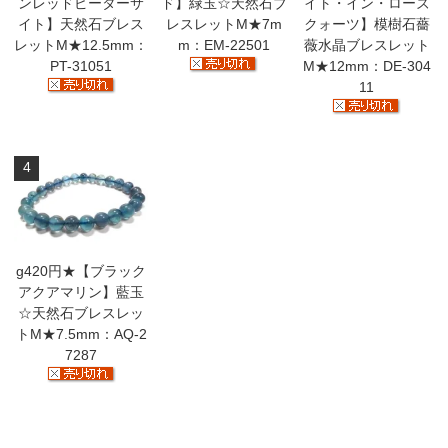
ンレッドピーターサ
ド】緑玉☆天然石ブ
イト・イン・ローズ
スギライト
3点

イト】天然石ブレス
レスレットM★7m
クォーツ】模樹石薔
NEW!!26.3.27

レットM★12.5mm：
m：EM-22501
薇水晶ブレスレット
PT-31051
M★12mm：DE-304
アクアマリン
11
リビアングラス
3点

NEW!!26.3.18

茶水晶
スピネル
3点

4
NEW!!26.3.12

タイチンルチル
ラブラドライト
3点

NEW!!26.3.5

g420円★【ブラック
アクアマリン】藍玉
グラナイト
☆天然石ブレスレッ
デンドライト
2点

トM★7.5mm：AQ-2
NEW!!26.2.26

7287
タイチンルチル
ブラックファントム水晶
3点

NEW!!26.2.19
