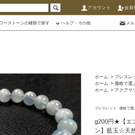
アカウント
会員
ワーストーンの種類で探す
ヘルプ・その他
メル
ホーム
>
ブレスレ
ホーム
>
価格で選
ホーム
>
アクアマ
ブレスレット
価格で選
g200円★【
ン】藍玉☆天然