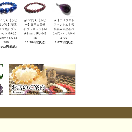
170円★【ラピ
g400円★【ルビ
★【アメジスト
ラズリ】瑠璃
ー】紅玉☆天然
ファントム】紫
☆天然石ブレ
石ブレスレットM
水晶★天然石ペ
レットM★16
★8mm：RU-447
ンダント：AM-4
7mm：LA-44
16
4727
780
10,384円(税込)
3,872円(税込)
,963円(税込)