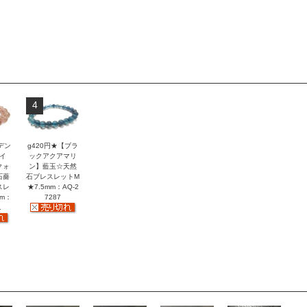
4
デン
g420円★【ブラ
イ
ックアクアマリ
クォ
ン】藍玉☆天然
石薔
石ブレスレットM
スレ
★7.5mm：AQ-2
mm：
7287
1