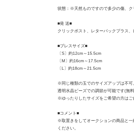
状態：※天然ものですので多少の傷、ク
■発 送■
クリックポスト、レターパックプラス、
■ブレスサイズ■
〔S〕約12cm～15.5cm
〔M〕約16cm～17.5cm
〔L〕約18cm～21.5cm
※同じ種類の玉でのサイズアップは不可
透明水晶ビーズでの調節が可能です(無料
※ゆったりしたサイズをご希望の方はご
■コメント■
※取置きをして
オークション
の商品と一
ください。