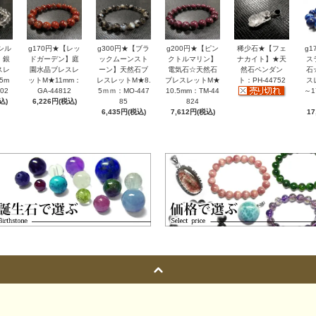
シル
g170円★【レッ
g300円★【ブラ
g200円★【ピン
稀少石★【フェ
g
】銀
ドガーデン】庭
ックムーンスト
クトルマリン】
ナカイト】★天
ス
スレ
園水晶ブレスレ
ーン】天然石ブ
電気石☆天然石
然石ペンダン
石
5m
ットM★11mm：
レスレットM★8.
ブレスレットM★
ト：PH-44752
ス
02
GA-44812
5ｍｍ：MO-447
10.5mm：TM-44
～1
込)
6,226円(税込)
85
824
6,435円(税込)
7,612円(税込)
17