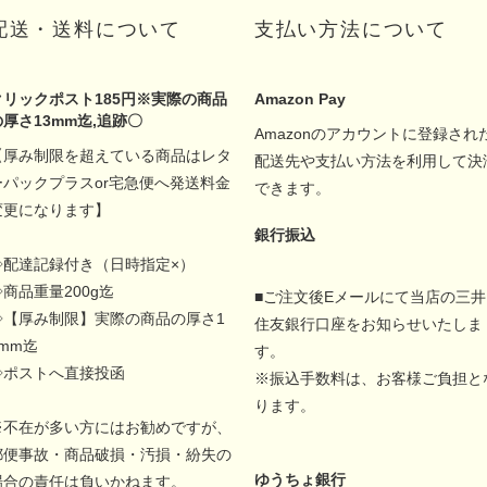
配送・送料について
支払い方法について
クリックポスト185円※実際の商品
Amazon Pay
の厚さ13mm迄,追跡〇
Amazonのアカウントに登録され
【厚み制限を超えている商品はレタ
配送先や支払い方法を利用して決
ーパックプラスor宅急便へ発送料金
できます。
変更になります】
銀行振込
◇配達記録付き（日時指定×）
◇商品重量200g迄
■ご注文後Eメールにて当店の三井
◇【厚み制限】実際の商品の厚さ1
住友銀行口座をお知らせいたしま
5mm迄
す。
◇ポストへ直接投函
※振込手数料は、お客様ご負担と
ります。
※不在が多い方にはお勧めですが、
郵便事故・商品破損・汚損・紛失の
ゆうちょ銀行
場合の責任は負いかねます。