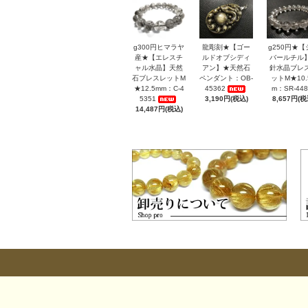
g300円ヒマラヤ
龍彫刻★【ゴー
g250円★【
産★【エレスチ
ルドオブシディ
バールチル
ャル水晶】天然
アン】★天然石
針水晶ブレ
石ブレスレットM
ペンダント：OB-
ットM★10.
★12.5mm：C-4
45362
m：SR-448
5351
3,190円(税込)
8,657円(税
14,487円(税込)