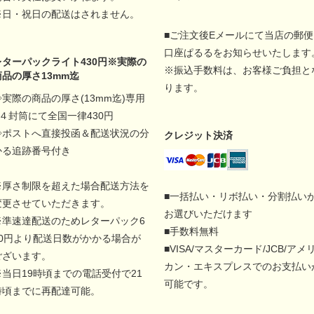
※日・祝日の配送はされません。
■ご注文後Eメールにて当店の郵便
口座ぱるるをお知らせいたします
レターパックライト430円※実際の
※振込手数料は、お客様ご負担と
商品の厚さ13mm迄
ります。
◇実際の商品の厚さ(13mm迄)専用
A４封筒にて全国一律430円
◇ポストへ直接投函＆配送状況の分
クレジット決済
かる追跡番号付き
※厚さ制限を超えた場合配送方法を
■一括払い・リボ払い・分割払い
変更させていただきます。
お選びいただけます
※準速達配送のためレターパック6
■手数料無料
00円より配送日数がかかる場合が
■VISA/マスターカード/JCB/アメ
ございます。
カン・エキスプレスでのお支払い
※当日19時頃までの電話受付で21
可能です。
時頃までに再配達可能。