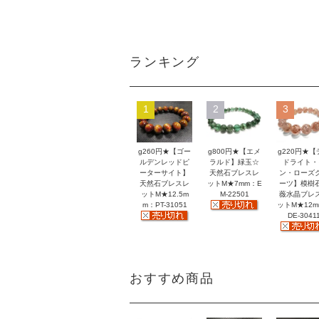
ランキング
1
2
3
g260円★【ゴー
g800円★【エメ
g220円★【
ルデンレッドピ
ラルド】緑玉☆
ドライト・
ーターサイト】
天然石ブレスレ
ン・ローズ
天然石ブレスレ
ットM★7mm：E
ーツ】模樹
ットM★12.5m
M-22501
薇水晶ブレ
m：PT-31051
ットM★12
DE-3041
おすすめ商品