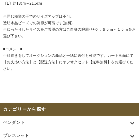
〔L〕約18cm～21.5cm
※同じ種類の玉でのサイズアップは不可。
透明水晶ビーズでの調節が可能です(無料)
※ゆったりしたサイズをご希望の方はご自身の腕周り+０．５ｃｍ～１ｃｍをお
選び下さい。
■コメント■
※取置きをして
オークション
の商品と一緒に送付も可能です。カート画面にて
【お支払い方法】と【配送方法】にヤフオクセット【送料無料】をお選びくだ
さい。
カテゴリーから探す
ペンダント
ブレスレット