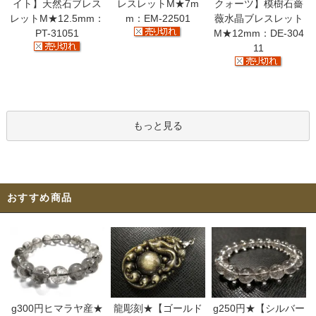
イト】天然石ブレス
レスレットM★7m
クォーツ】模樹石薔
レットM★12.5mm：
m：EM-22501
薇水晶ブレスレット
PT-31051
M★12mm：DE-304
11
もっと見る
おすすめ商品
g300円ヒマラヤ産★
龍彫刻★【ゴールド
g250円★【シルバー