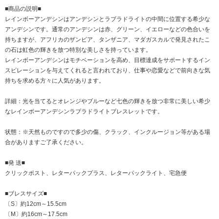
■商品の説明■
レインボーアンデシンはアンデシンとラブラドライトの中間に位置する希少な
アンデシンです。通常のアンデシンは赤、グリーン、イエローなどの色合いを
持ちますが、アフリカのザンビア、タンザニア、マダガスカルで発見されたこ
の石は虹色の輝きを放つ特別な美しさを持っています。
レインボーアンデシンはモチベーションを高め、目標達成をサポートするイン
スピレーションを与えてくれると言われており、仕事や恋愛などで前向きな気
持ちを求める方々に人気があります。
詳細：光を当てるとオレンジやブルーなど七色の輝きを放つ非常に美しい希少
なレインボーアンデシンラブラドライトブレスレットです。
状態：※天然ものですので多少の傷、クラック、インクルージョン等がある場
合がありますご了承ください。
■発 送■
クリックポスト、レターパックプラス、レターパックライト、宅急便
■ブレスサイズ■
〔S〕約12cm～15.5cm
〔M〕約16cm～17.5cm