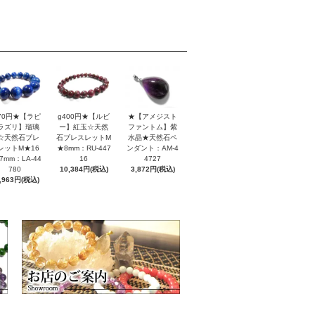
170円★【ラピ
g400円★【ルビ
★【アメジスト
ラズリ】瑠璃
ー】紅玉☆天然
ファントム】紫
☆天然石ブレ
石ブレスレットM
水晶★天然石ペ
レットM★16
★8mm：RU-447
ンダント：AM-4
7mm：LA-44
16
4727
780
10,384円(税込)
3,872円(税込)
,963円(税込)