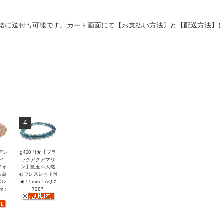
緒に送付も可能です。カート画面にて【お支払い方法】と【配送方法】
4
デン
g420円★【ブラ
イ
ックアクアマリ
クォ
ン】藍玉☆天然
石薔
石ブレスレットM
スレ
★7.5mm：AQ-2
mm：
7287
1