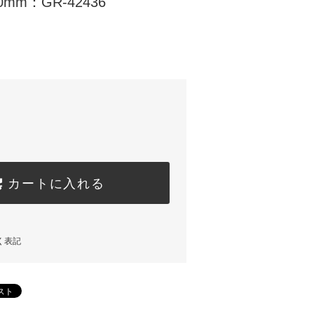
mm：GR-42436
カートに入れる
く表記