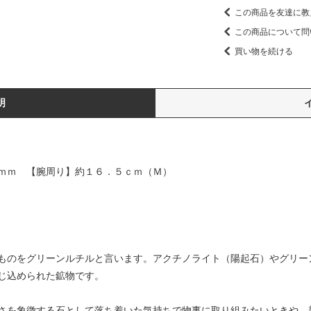
この商品を友達に教
この商品について問
買い物を続ける
明
ｍｍ 【腕周り】約１６．５ｃｍ（Ｍ）
ものをグリーンルチルと言います。アクチノライト（陽起石）やグリー
じ込められた鉱物です。
さを象徴する石として落ち着いた気持ちで物事に取り組みたいときや、