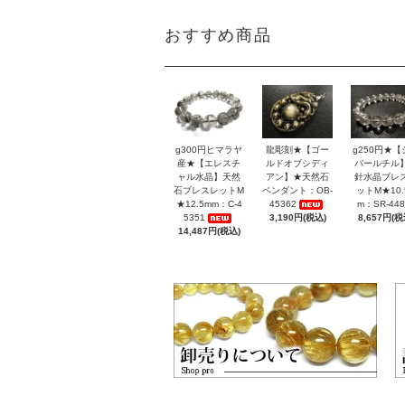
おすすめ商品
g300円ヒマラヤ
龍彫刻★【ゴー
g250円★【
産★【エレスチ
ルドオブシディ
バールチル
ャル水晶】天然
アン】★天然石
針水晶ブレ
石ブレスレットM
ペンダント：OB-
ットM★10.
★12.5mm：C-4
45362
m：SR-448
5351
3,190円(税込)
8,657円(税
14,487円(税込)