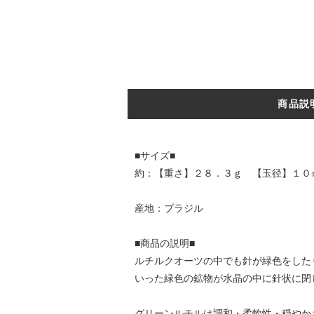
商品説
■サイズ■
約：【重さ】２８．３ｇ 【玉径】１０
産地：ブラジル
■商品の説明■
ルチルクオーツの中でも針が緑色をした
いった緑色の鉱物が水晶の中に針状に閉
グリーンルチルは調和・柔軟性・穏やか