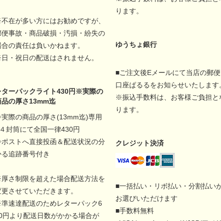
ります。
※不在が多い方にはお勧めですが、
郵便事故・商品破損・汚損・紛失の
ゆうちょ銀行
場合の責任は負いかねます。
※日・祝日の配送はされません。
■ご注文後Eメールにて当店の郵便
口座ぱるるをお知らせいたします
レターパックライト430円※実際の
※振込手数料は、お客様ご負担と
商品の厚さ13mm迄
ります。
◇実際の商品の厚さ(13mm迄)専用
A４封筒にて全国一律430円
◇ポストへ直接投函＆配送状況の分
クレジット決済
かる追跡番号付き
※厚さ制限を超えた場合配送方法を
■一括払い・リボ払い・分割払い
変更させていただきます。
お選びいただけます
※準速達配送のためレターパック6
■手数料無料
00円より配送日数がかかる場合が