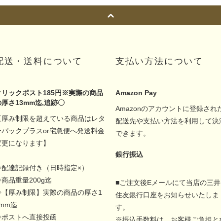
配送・送料について
支払い方法について
クリックポスト185円※実際の商品
Amazon Pay
の厚さ13mm迄,追跡〇
Amazonのアカウントに登録され
【厚み制限を超えている商品はレタ
配送先や支払い方法を利用して決
ーパックプラスor宅急便へ発送料金
できます。
変更になります】
銀行振込
◇配達記録付き（日時指定×）
◇商品重量200g迄
■ご注文後Eメールにて当店の三井
◇【厚み制限】実際の商品の厚さ1
住友銀行口座をお知らせいたしま
5mm迄
す。
◇ポストへ直接投函
※振込手数料は、お客様ご負担と