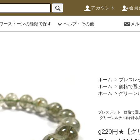
アカウント
会員
ワーストーンの種類で探す
ヘルプ・その他
メル
ホーム
>
ブレスレ
ホーム
>
価格で選
ホーム
>
グリーンル
ブレスレット
価格で選
グリーンルチル(緑針水
g220円★【