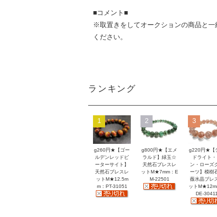
■コメント■
※取置きをして
オークション
の商品と一
ください。
ランキング
1
2
3
g260円★【ゴー
g800円★【エメ
g220円★【
ルデンレッドピ
ラルド】緑玉☆
ドライト・
ーターサイト】
天然石ブレスレ
ン・ローズ
天然石ブレスレ
ットM★7mm：E
ーツ】模樹
ットM★12.5m
M-22501
薇水晶ブレ
m：PT-31051
ットM★12
DE-3041