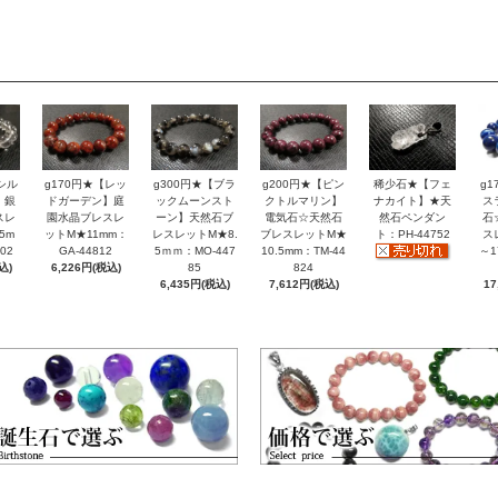
シル
g170円★【レッ
g300円★【ブラ
g200円★【ピン
稀少石★【フェ
g
】銀
ドガーデン】庭
ックムーンスト
クトルマリン】
ナカイト】★天
ス
スレ
園水晶ブレスレ
ーン】天然石ブ
電気石☆天然石
然石ペンダン
石
5m
ットM★11mm：
レスレットM★8.
ブレスレットM★
ト：PH-44752
ス
02
GA-44812
5ｍｍ：MO-447
10.5mm：TM-44
～1
込)
6,226円(税込)
85
824
6,435円(税込)
7,612円(税込)
17