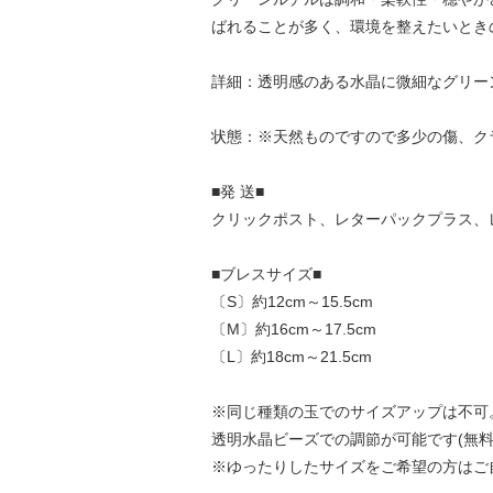
ばれることが多く、環境を整えたいとき
詳細：透明感のある水晶に微細なグリー
状態：※天然ものですので多少の傷、ク
■発 送■
クリックポスト、レターパックプラス、
■ブレスサイズ■
〔S〕約12cm～15.5cm
〔M〕約16cm～17.5cm
〔L〕約18cm～21.5cm
※同じ種類の玉でのサイズアップは不可
透明水晶ビーズでの調節が可能です(無料
※ゆったりしたサイズをご希望の方はご