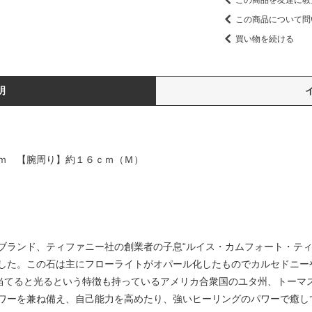
この商品を友達に教
この商品について問
買い物を続ける
明
ｍ 【腕周り】約１６ｃｍ（Ｍ）
ブランド、ティファニー社の創業者の子息“ルイス・カムフォート・ティ
した。この石は主にフローライトがオパール化したものでカルセドニー
を当てると光るという特徴も持っているアメリカ合衆国のユタ州、トーマ
ワーを兼ね備え、自己能力を高めたり、強いヒーリングのパワーで癒し