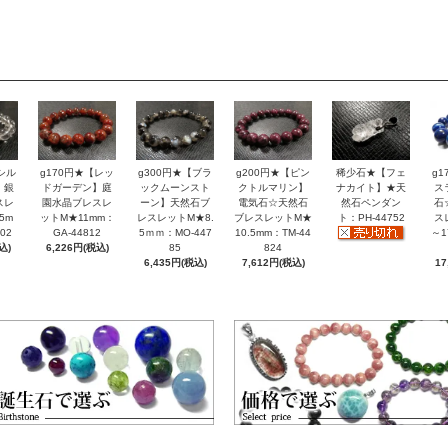
シル
g170円★【レッ
g300円★【ブラ
g200円★【ピン
稀少石★【フェ
g
】銀
ドガーデン】庭
ックムーンスト
クトルマリン】
ナカイト】★天
ス
スレ
園水晶ブレスレ
ーン】天然石ブ
電気石☆天然石
然石ペンダン
石
5m
ットM★11mm：
レスレットM★8.
ブレスレットM★
ト：PH-44752
ス
02
GA-44812
5ｍｍ：MO-447
10.5mm：TM-44
～1
込)
6,226円(税込)
85
824
6,435円(税込)
7,612円(税込)
17