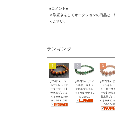
■コメント■
※取置きをして
オークション
の商品と一
ください。
ランキング
1
2
3
g260円★【ゴー
g800円★【エメ
g220円★【
ルデンレッドピ
ラルド】緑玉☆
ドライト・
ーターサイト】
天然石ブレスレ
ン・ローズ
天然石ブレスレ
ットM★7mm：E
ーツ】模樹
ットM★12.5m
M-22501
薇水晶ブレ
m：PT-31051
ットM★12
DE-3041