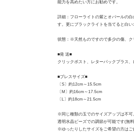
能力を高めたい方にお勧めです。
詳細：フローライトの紫とオパールの白
す。更にブラックライトを当てると白い
状態：※天然ものですので多少の傷、ク
■発 送■
クリックポスト、レターパックプラス、
■ブレスサイズ■
〔S〕約12cm～15.5cm
〔M〕約16cm～17.5cm
〔L〕約18cm～21.5cm
※同じ種類の玉でのサイズアップは不可
透明水晶ビーズでの調節が可能です(無料
※ゆったりしたサイズをご希望の方はご