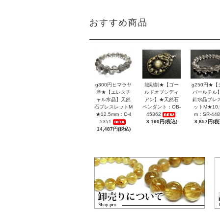
おすすめ商品
g300円ヒマラヤ
龍彫刻★【ゴー
g250円★【
産★【エレスチ
ルドオブシディ
バールチル
ャル水晶】天然
アン】★天然石
針水晶ブレ
石ブレスレットM
ペンダント：OB-
ットM★10.
★12.5mm：C-4
45362
m：SR-448
5351
3,190円(税込)
8,657円(税
14,487円(税込)