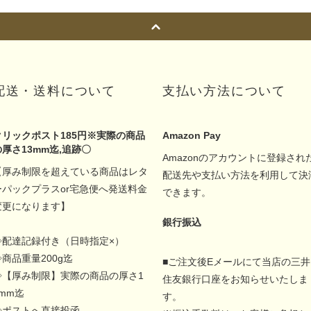
配送・送料について
支払い方法について
クリックポスト185円※実際の商品
Amazon Pay
の厚さ13mm迄,追跡〇
Amazonのアカウントに登録され
【厚み制限を超えている商品はレタ
配送先や支払い方法を利用して決
ーパックプラスor宅急便へ発送料金
できます。
変更になります】
銀行振込
◇配達記録付き（日時指定×）
◇商品重量200g迄
■ご注文後Eメールにて当店の三井
◇【厚み制限】実際の商品の厚さ1
住友銀行口座をお知らせいたしま
5mm迄
す。
◇ポストへ直接投函