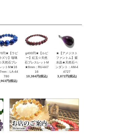
170円★【ラピ
g400円★【ルビ
★【アメジスト
ラズリ】瑠璃
ー】紅玉☆天然
ファントム】紫
☆天然石ブレ
石ブレスレットM
水晶★天然石ペ
レットM★16
★8mm：RU-447
ンダント：AM-4
7mm：LA-44
16
4727
780
10,384円(税込)
3,872円(税込)
,963円(税込)