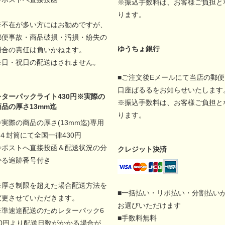
※振込手数料は、お客様ご負担と
ります。
※不在が多い方にはお勧めですが、
郵便事故・商品破損・汚損・紛失の
ゆうちょ銀行
場合の責任は負いかねます。
※日・祝日の配送はされません。
■ご注文後Eメールにて当店の郵便
口座ぱるるをお知らせいたします
レターパックライト430円※実際の
※振込手数料は、お客様ご負担と
商品の厚さ13mm迄
ります。
◇実際の商品の厚さ(13mm迄)専用
A４封筒にて全国一律430円
◇ポストへ直接投函＆配送状況の分
クレジット決済
かる追跡番号付き
※厚さ制限を超えた場合配送方法を
■一括払い・リボ払い・分割払い
変更させていただきます。
お選びいただけます
※準速達配送のためレターパック6
■手数料無料
00円より配送日数がかかる場合が