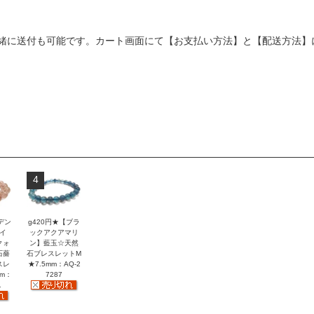
緒に送付も可能です。カート画面にて【お支払い方法】と【配送方法】
4
デン
g420円★【ブラ
イ
ックアクアマリ
クォ
ン】藍玉☆天然
石薔
石ブレスレットM
スレ
★7.5mm：AQ-2
mm：
7287
1