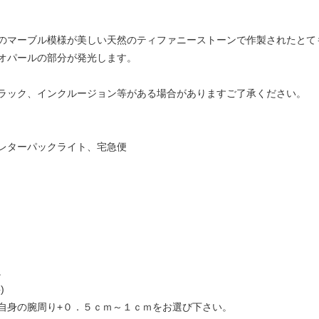
のマーブル模様が美しい天然のティファニーストーンで作製されたとて
オパールの部分が発光します。
ラック、インクルージョン等がある場合がありますご了承ください。
レターパックライト、宅急便
。
)
自身の腕周り+０．５ｃｍ～１ｃｍをお選び下さい。