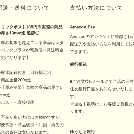
配送・送料について
支払い方法について
クリックポスト185円※実際の商品
Amazon Pay
の厚さ13mm迄,追跡〇
Amazonのアカウントに登録され
【厚み制限を超えている商品はレタ
配送先や支払い方法を利用して決
ーパックプラスor宅急便へ発送料金
できます。
変更になります】
銀行振込
◇配達記録付き（日時指定×）
◇商品重量200g迄
■ご注文後Eメールにて当店の三井
◇【厚み制限】実際の商品の厚さ1
住友銀行口座をお知らせいたしま
5mm迄
す。
◇ポストへ直接投函
※振込手数料は、お客様ご負担と
ります。
※不在が多い方にはお勧めですが、
郵便事故・商品破損・汚損・紛失の
ゆうちょ銀行
場合の責任は負いかねます。