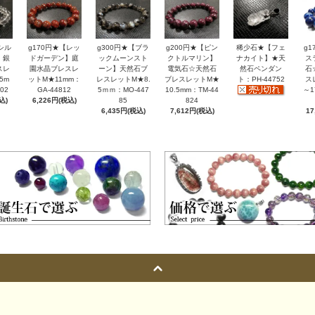
シル
g170円★【レッ
g300円★【ブラ
g200円★【ピン
稀少石★【フェ
g
】銀
ドガーデン】庭
ックムーンスト
クトルマリン】
ナカイト】★天
ス
スレ
園水晶ブレスレ
ーン】天然石ブ
電気石☆天然石
然石ペンダン
石
5m
ットM★11mm：
レスレットM★8.
ブレスレットM★
ト：PH-44752
ス
02
GA-44812
5ｍｍ：MO-447
10.5mm：TM-44
～1
込)
6,226円(税込)
85
824
6,435円(税込)
7,612円(税込)
17