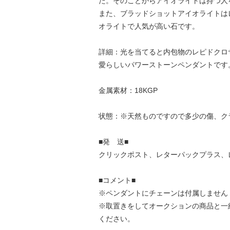
た。そのことからアイオライトは持つ人
また、ブラッドショットアイオライトは
オライトで人気が高い石です。
詳細：光を当てると内包物のレピドクロ
愛らしいパワーストーンペンダントです
金属素材：18KGP
状態：※天然ものですので多少の傷、ク
■発 送■
クリックポスト、レターパックプラス、
■コメント■
※ペンダントにチェーンは付属しません
※取置きをして
オークション
の商品と一
ください。