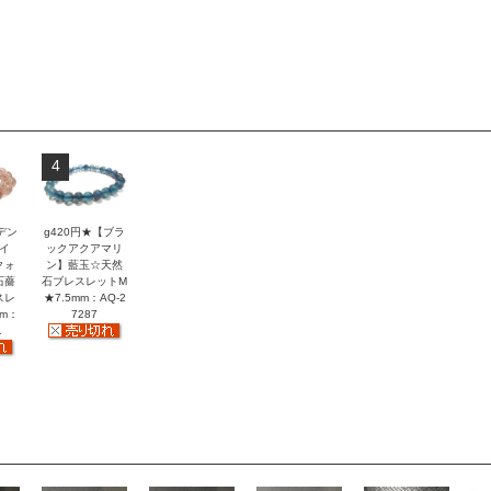
4
デン
g420円★【ブラ
イ
ックアクアマリ
クォ
ン】藍玉☆天然
石薔
石ブレスレットM
スレ
★7.5mm：AQ-2
mm：
7287
1