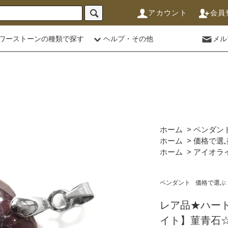
アカウント
会員
ワーストーンの種類で探す
ヘルプ・その他
メル
ホーム
>
ペンダン
ホーム
>
価格で選
ホーム
>
アイオラ
ペンダント
価格で選ぶ
レア品★ハー
イト】菫青石☆