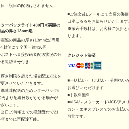
※日・祝日の配送はされません。
■ご注文後Eメールにて当店の郵便
口座ぱるるをお知らせいたします
レターパックライト430円※実際の
※振込手数料は、お客様ご負担と
商品の厚さ13mm迄
ります。
◇実際の商品の厚さ(13mm迄)専用
A４封筒にて全国一律430円
◇ポストへ直接投函＆配送状況の分
クレジット決済
かる追跡番号付き
※厚さ制限を超えた場合配送方法を
■一括払い・リボ払い・分割払い
変更させていただきます。
お選びいただけます
※準速達配送のためレターパック6
■手数料無料
00円より配送日数がかかる場合が
■VISA/マスターカード/JCB/アメ
ございます。
カン・エキスプレスでのお支払い
※当日19時頃までの電話受付で21
可能です。
時頃までに再配達可能。