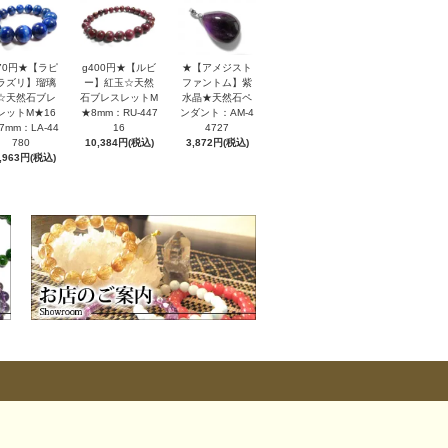
170円★【ラピ
g400円★【ルビ
★【アメジスト
ラズリ】瑠璃
ー】紅玉☆天然
ファントム】紫
☆天然石ブレ
石ブレスレットM
水晶★天然石ペ
レットM★16
★8mm：RU-447
ンダント：AM-4
7mm：LA-44
16
4727
780
10,384円(税込)
3,872円(税込)
,963円(税込)