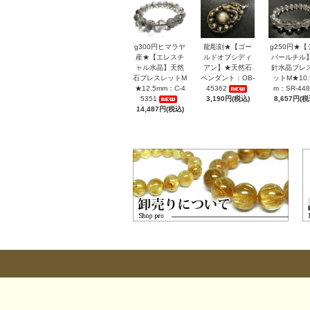
g300円ヒマラヤ
龍彫刻★【ゴー
g250円★【
産★【エレスチ
ルドオブシディ
バールチル
ャル水晶】天然
アン】★天然石
針水晶ブレ
石ブレスレットM
ペンダント：OB-
ットM★10.
★12.5mm：C-4
45362
m：SR-448
5351
3,190円(税込)
8,657円(税
14,487円(税込)