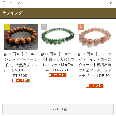
ユーパーライト
ランキング
1
2
3
g260円★【ゴールデ
g800円★【エメラル
g220円★【デンドラ
ンレッドピーターサ
ド】緑玉☆天然石ブ
イト・イン・ローズ
イト】天然石ブレス
レスレットM★7m
クォーツ】模樹石薔
レットM★12.5mm：
m：EM-22501
薇水晶ブレスレット
PT-31051
M★12mm：DE-304
11
もっと見る