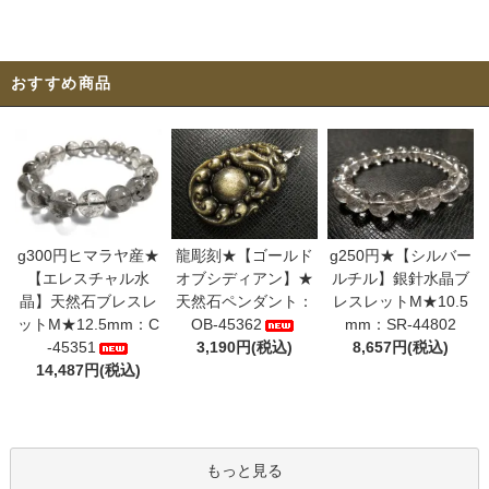
おすすめ商品
g300円ヒマラヤ産★
龍彫刻★【ゴールド
g250円★【シルバー
【エレスチャル水
オブシディアン】★
ルチル】銀針水晶ブ
晶】天然石ブレスレ
天然石ペンダント：
レスレットM★10.5
ットM★12.5mm：C
OB-45362
mm：SR-44802
-45351
3,190円(税込)
8,657円(税込)
14,487円(税込)
もっと見る