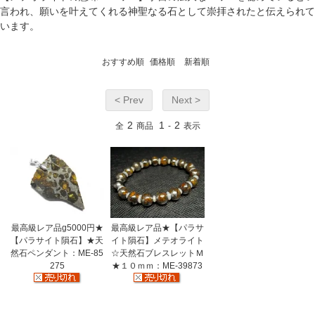
言われ、願いを叶えてくれる神聖なる石として崇拝されたと伝えられて
います。
おすすめ順
価格順
新着順
< Prev
Next >
2
1
2
全
商品
-
表示
最高級レア品g5000円★
最高級レア品★【パラサ
【パラサイト隕石】★天
イト隕石】メテオライト
然石ペンダント：ME-85
☆天然石ブレスレットＭ
275
★１０ｍｍ：ME-39873