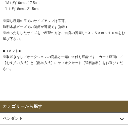
〔M〕約16cm～17.5cm
〔L〕約18cm～21.5cm
※同じ種類の玉でのサイズアップは不可。
透明水晶ビーズでの調節が可能です(無料)
※ゆったりしたサイズをご希望の方はご自身の腕周り+０．５ｃｍ～１ｃｍをお
選び下さい。
■コメント■
※取置きをして
オークション
の商品と一緒に送付も可能です。カート画面にて
【お支払い方法】と【配送方法】にヤフオクセット【送料無料】をお選びくだ
さい。
カテゴリーから探す
ペンダント