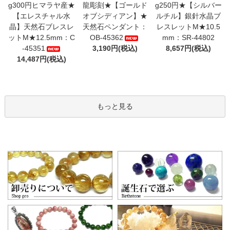
g300円ヒマラヤ産★
龍彫刻★【ゴールド
g250円★【シルバー
【エレスチャル水
オブシディアン】★
ルチル】銀針水晶ブ
晶】天然石ブレスレ
天然石ペンダント：
レスレットM★10.5
ットM★12.5mm：C
OB-45362
mm：SR-44802
-45351
3,190円(税込)
8,657円(税込)
14,487円(税込)
もっと見る