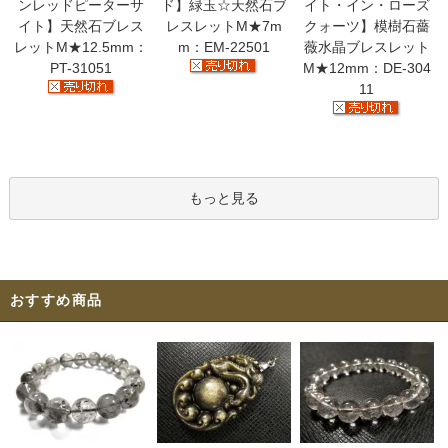
ンレッドピーターサ
ド】緑玉☆天然石ブ
イト・イン・ローズ
イト】天然石ブレス
レスレットM★7m
クォーツ】模樹石薔
レットM★12.5mm：
m：EM-22501
薇水晶ブレスレット
PT-31051
M★12mm：DE-304
11
もっと見る
おすすめ商品