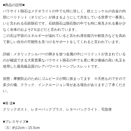
■商品の説明■
パラサイト隕石はメテオライトの中でも特に珍しく、鉄とニッケルの合金の内
部にペリドット（オリビン）が挟まるようにして共生している世界で一番美し
いと言われる石鉄隕石です。石鉄隕石は隕石類の中でも特に発見される量が少
なく全体のおよそ2％ほどだと言われています。
この石は宇宙のエネルギーが溢れていると言われ潜在能力や創造力などを高め
て新しい自分の可能性を見つけるサポートをしてくれると言われています。
詳細：メタリックシルバーの輝きを放つ金属の中にペリドットが含まれている
のが確認できる大変貴重なパラサイト隕石の中でも更に希少価値の高い丸玉を
使用した最高級品質のレアパワーストーンブレスレットです。
状態：摩擦防止のためにゴムビーズが間に挟まってます ※天然ものですので
多少の傷、クラック、インクルージョン等がある場合がありますご了承くださ
い。
■発 送■
クリックポスト、レターパックプラス、レターパックライト、宅急便
■ブレスサイズ■
〔S〕約12cm～15.5cm